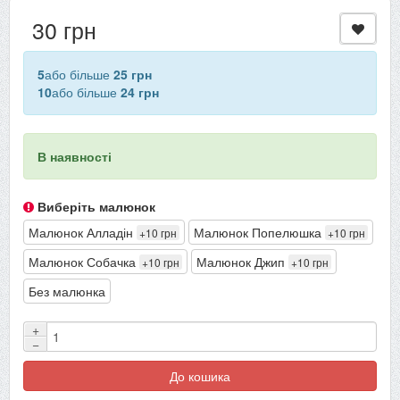
30 грн
5
або більше
25 грн
10
або більше
24 грн
В наявності
Виберіть малюнок
Малюнок Алладін
Малюнок Попелюшка
+10 грн
+10 грн
Малюнок Собачка
Малюнок Джип
+10 грн
+10 грн
Без малюнка
+
−
До кошика