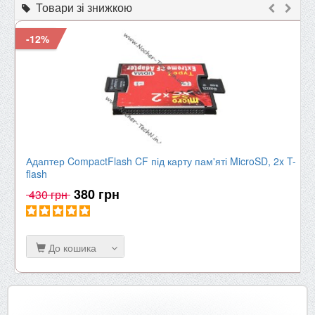
Товари зі знижкою
-12%
Адаптер CompactFlash CF під карту пам'яті MicroSD, 2x T-
flash
380 грн
430 грн
До кошика