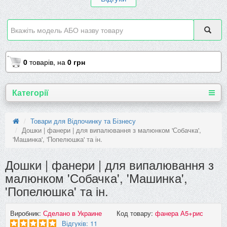
0
товарів,
на
0 грн
Категорії
Товари для Відпочинку та Бізнесу
Дошки | фанери | для випалювання з малюнком 'Собачка',
'Машинка', 'Попелюшка' та ін.
Дошки | фанери | для випалювання з
малюнком 'Собачка', 'Машинка',
'Попелюшка' та ін.
Виробник:
Сделано в Украине
Код товару:
фанера А5+рис
Відгуків: 11