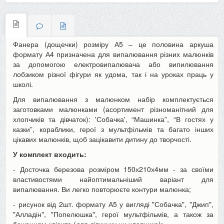
Фанера (дощечки) розміру А5 – це половина аркуша
формату А4 призначена для випалювання різних малюнків
за допомогою електровипалювача або випилювання
лобзиком різної фігури як удома, так і на уроках праць у
школі.
Для випалювання з малюнком набір комплектується
заготовками малюнками (асортимент різноманітний для
хлопчиків та дівчаток): 'Собачка', “Машинка”, “В гостях у
казки”, кораблики, герої з мультфільмів та багато інших
цікавих малюнків, щоб зацікавити дитину до творчості.
У комплект входить:
- Досточка березова розміром 150х210х4мм - за своїми
властивостями найоптимальніший варіант для
випалювання. Ви легко повторюєте контури малюнка;
- рисунок від 2шт. формату А5 у вигляді "Собачка", "Джип",
"Алладін", "Попелюшка", герої мультфільмів, а також за
бажанням клієнта (для дівчинки чи хлопчика);