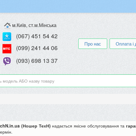
м.Київ, ст.м.Мінська
(067) 451 54 42
Про нас
Оплата і 
(099) 241 44 06
(093) 698 13 37
chN.in.ua (Ношер ТехН)
надається якісне обслуговування та
гара
термін.