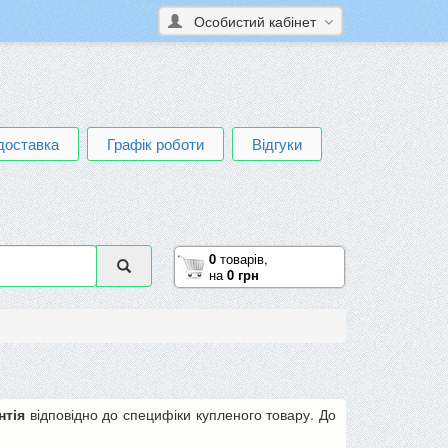
Особистий кабінет
доставка
Графік роботи
Відгуки
0
товарів,
на
0 грн
нтія
відповідно до специфіки купленого товару. До