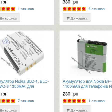
 грн
330 грн
1 отзывов
6 отзывов
До кошика
До кошика
мулятор Nokia BLC-1, BLC-
Акумулятор для Nokia BP
BMC-3 1350мАч для
1100mAh для телефонів N
фону 3310, 6650, 1261,
E51, 6110, 6500, 6720 clas
 грн
230 грн
, 3410
(bl-6MT)
7 отзывов
1 отзывов
До кошика
До кошика