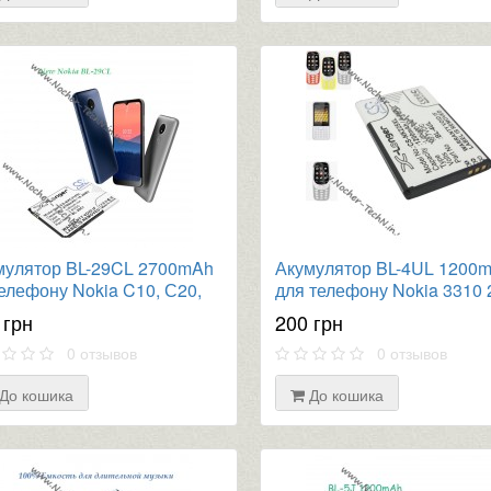
мулятор BL-29CL 2700mAh
Акумулятор BL-4UL 1200
елефону Nokia C10, С20,
для телефону Nokia 3310 
та інші моделі
року, Asha 225, RM-1012, 
 грн
200 грн
1030, TA-1008
0 отзывов
0 отзывов
До кошика
До кошика