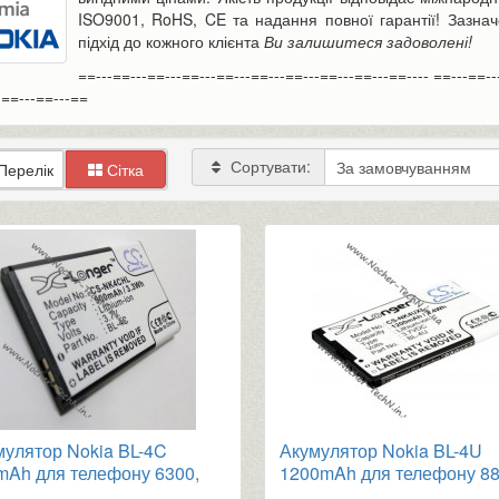
ISO9001, RoHS, CE та надання повної гарантії! Зазначе
підхід до кожного клієнта
Ви залишитеся задоволені!
==---==---==---==---==---==---==---==---==---==---- ==---==--
-==---==---==
Сортувати:
Перелік
Сітка
мулятор Nokia BL-4C
Акумулятор Nokia BL-4U
mAh для телефону 6300,
1200mAh для телефону 8
, 2652, 5100 та ін.
Carbon, 5530, Asha 305, 3