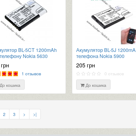
мулятор BL-5CT 1200mAh
Акумулятор BL-5J 1200mA
 телефону Nokia 5630
телефона Nokia 5900
ssMusic, 6730, C6-01,
XpressMusic, Asha 201, Lu
 грн
205 грн
, 5220
525, Rock, 5230, X1-01
1 отзывов
0 отзывов
До кошика
До кошика
2
3
>
>|