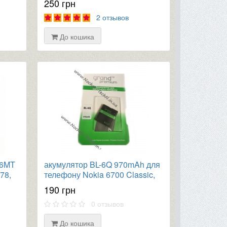
250 грн
2 отзывов
До кошика
-6MT
акумулятор BL-6Q 970mAh для
78,
телефону Nokia 6700 Classic,
sic
6700 Illuvial, CameronSino,
190 грн
Grand Premium
0 отзывов
До кошика