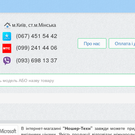
м.Київ, ст.м.Мінська
(067) 451 54 42
Про нас
Оплата і 
(099) 241 44 06
(093) 698 13 37
В інтернет-магазині
“Ношер-Техн”
завжди можете прид
вигідними цінами. Якість продукції відповідає міжнарод