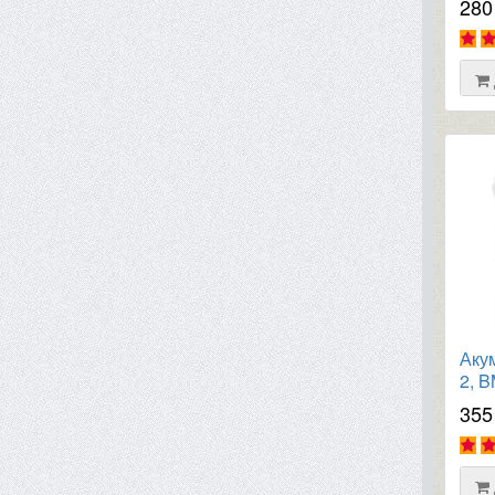
280
Аку
2, 
теле
355
5510