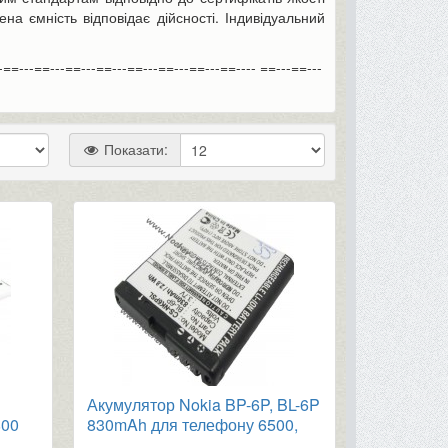
на ємність відповідає дійсності. Індивідуальний
-==---==---==---==---==---==---==---==---- ==---==---
Показати:
Акумулятор Nokia BP-6P, BL-6P
800
830mAh для телефону 6500,
120
7900P та інші