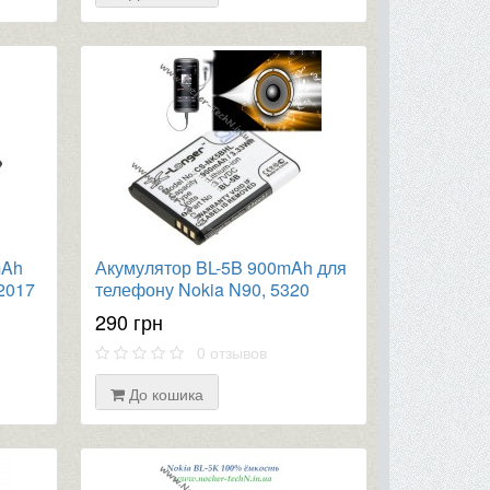
mAh
Акумулятор BL-5B 900mAh для
2017
телефону Nokia N90, 5320
TA-
XpressMusic, 7360, 2610, 5500
290 грн
Sport, 5070, 6122c
0 отзывов
До кошика