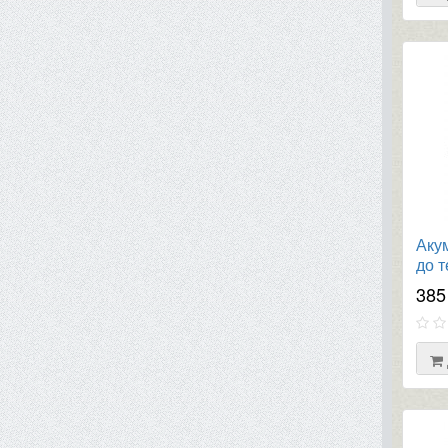
Аку
до т
С21 
385