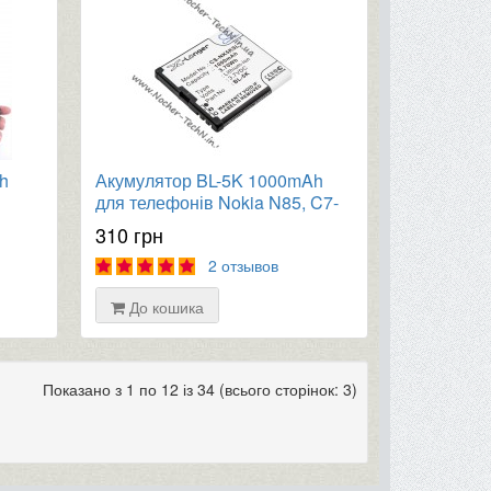
h
Акумулятор BL-5K 1000mAh
для телефонів Nokia N85, C7-
mia
00, 701, X7, T7
310 грн
2 отзывов
До кошика
Показано з 1 по 12 із 34 (всього сторінок: 3)