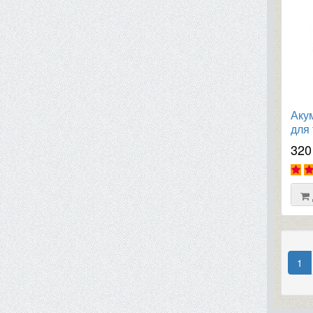
Аку
для
Xpre
320
6303
1