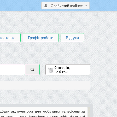
Особистий кабінет
доставка
Графік роботи
Відгуки
0
товарів,
на
0 грн
бати акумулятори для мобільних телефонів за
ним стандартам відповідно до сертифікатів якості