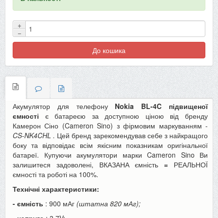
+
−
До кошика
Акумулятор для телефону
Nokia BL-4C підвищеної
ємності
є батареєю за доступною ціною від бренду
Камерон Сіно (Cameron Sino) з фірмовим маркуванням -
CS-NK4CHL
.
Цей бренд зарекомендував себе з найкращого
боку та відповідає всім якісним показникам оригінальної
батареї. Купуючи акумулятори марки Cameron Sino Ви
залишитеся задоволені, ВКАЗАНА ємність
=
РЕАЛЬНОЇ
ємності та роботі на 100%.
Технічні характеристики:
- ємність
: 900 мАг
(штатна 820 мАг);
- напруга
: 3.7V;