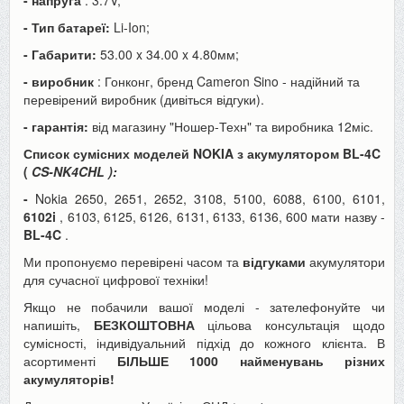
- Тип батареї:
Li-Ion;
- Габарити:
53.00 x 34.00 x 4.80мм;
- виробник
: Гонконг, бренд Cameron Sino - надійний та
перевірений виробник (дивіться відгуки).
- гарантія:
від магазину "Ношер-Техн" та виробника 12міс.
Список сумісних моделей NOKIA з акумулятором BL-4C
(
CS-NK4CHL
):
-
Nokia
2650, 2651, 2652, 3108, 5100, 6088, 6100, 6101,
6102i
, 6103, 6125, 6126, 6131, 6133, 6136, 600
мати назву -
BL-4C
.
Ми пропонуємо перевірені часом та
відгуками
акумулятори
для сучасної цифрової техніки!
Якщо не побачили вашої моделі - зателефонуйте чи
напишіть,
БЕЗКОШТОВНА
цільова консультація щодо
сумісності, індивідуальний підхід до кожного клієнта. В
асортименті
БІЛЬШЕ 1000 найменувань різних
акумуляторів!