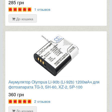
285 грн
1 отзывов
До кошика
Акумулятор Olympus Li-90b (Li-92b) 1200мАч для
фотоапарата TG-3, SH-60, XZ-2, SP-100
360 грн
2 отзывов
До кошика