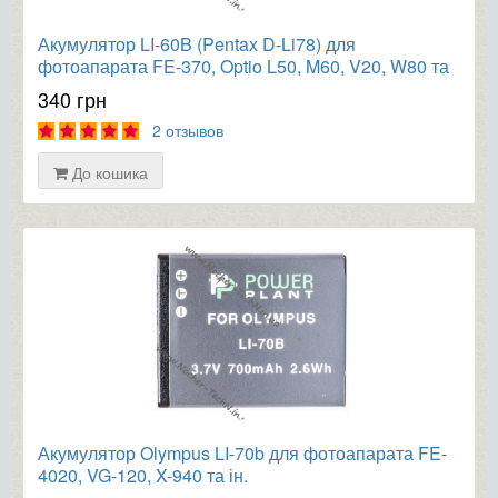
Акумулятор LI-60B (Pentax D-Li78) для
фотоапарата FE-370, Optio L50, M60, V20, W80 та
ін.
340 грн
2 отзывов
До кошика
Акумулятор Olympus LI-70b для фотоапарата FE-
4020, VG-120, X-940 та ін.