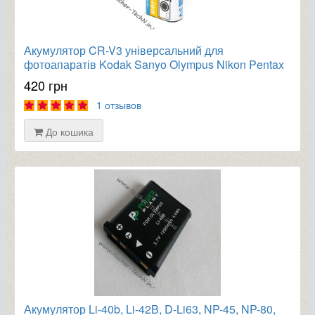
Акумулятор CR-V3 універсальний для
фотоапаратів Kodak Sanyo Olympus Nikon Pentax
та ін.
420 грн
1 отзывов
До кошика
Акумулятор Li-40b, Li-42B, D-Li63, NP-45, NP-80,