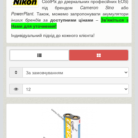
CoolPix до дзеркальних професійних EOS)
під брендом
Cameron Sino
або
PowerPlant.
Також, можемо запропонувати акумулятори
інших брендів за
доступними цінами
–
Зв'яжіться з
Нами для уточнення!
Індивідуальний підхід до кожного клієнта!