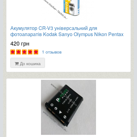
Акумулятор CR-V3 універсальний для
фотоапаратів Kodak Sanyo Olympus Nikon Pentax
та ін.
420 грн
1 отзывов
До кошика