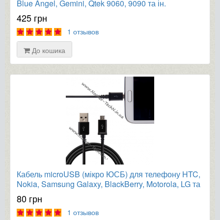
Blue Angel, Gemini, Qtek 9060, 9090 та ін.
425 грн
1 отзывов
До кошика
Кабель microUSB (мікро ЮСБ) для телефону HTC,
Nokia, Samsung Galaxy, BlackBerry, Motorola, LG та
ін.
80 грн
1 отзывов