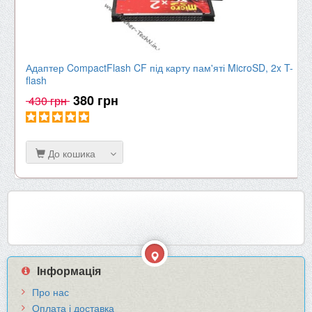
Адаптер CompactFlash CF під карту пам'яті MicroSD, 2x T-
flash
380 грн
430 грн
До кошика
Інформація
Про нас
Оплата і доставка