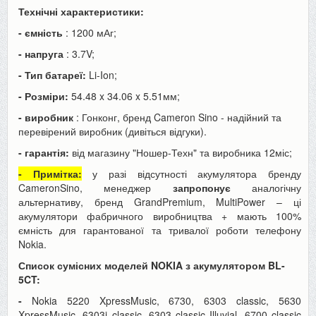
Технічні характеристики:
- ємність
: 1200 мАг;
- напруга
: 3.7V;
- Тип батареї:
Li-Ion;
- Розміри:
54.48 x 34.06 x 5.51мм;
- виробник
: Гонконг, бренд Cameron Sino - надійний та
перевірений виробник (дивіться відгуки).
- гарантія:
від магазину "Ношер-Техн" та виробника 12міс;
- Примітка:
у разі відсутності акумулятора бренду
CameronSino, менеджер
запропонує
аналогічну
альтернативу, бренд GrandPremium, MultiPower – ці
акумулятори фабричного виробництва + мають 100%
ємність для гарантованої та тривалої роботи телефону
Nokia.
Список сумісних моделей NOKIA з акумулятором BL-
5CT:
-
Nokia 5220 XpressMusic, 6730, 6303 classic, 5630
XpressMusic, 6303i classic, 6303 classic Illuvial, 6700 classic