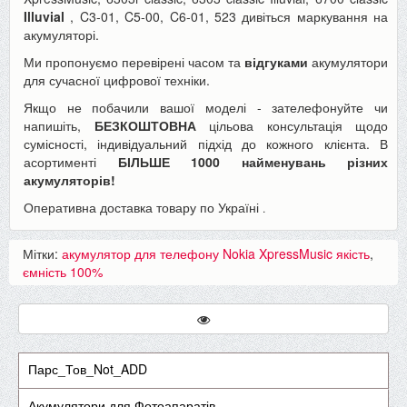
Illuvial
, C3-01, C5-00, C6-01, 523 дивіться маркування на
акумуляторі.
Ми пропонуємо перевірені часом та
відгуками
акумулятори
для сучасної цифрової техніки.
Якщо не побачили вашої моделі - зателефонуйте чи
напишіть,
БЕЗКОШТОВНА
цільова консультація щодо
сумісності, індивідуальний підхід до кожного клієнта. В
асортименті
БІЛЬШЕ 1000 найменувань різних
акумуляторів!
Оперативна доставка товару по Україні
.
Мітки:
акумулятор для телефону Nokia XpressMusic якість
,
ємність 100%
Парс_Тов_Not_ADD
Акумулятори для Фотоапаратів