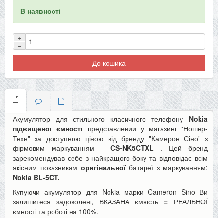
В наявності
+
−
До кошика
Акумулятор для стильного класичного телефону
Nokia
підвищеної ємності
представлений у магазині "Ношер-
Техн" за доступною ціною від бренду "Камерон Сіно" з
фірмовим маркуванням -
CS-NK5CTXL
.
Цей бренд
зарекомендував себе з найкращого боку та відповідає всім
якісним показникам
оригінальної
батареї з маркуванням:
Nokia BL-5CT.
Купуючи акумулятор для Nokia марки Cameron Sino Ви
залишитеся задоволені, ВКАЗАНА ємність
=
РЕАЛЬНОЇ
ємності та роботі на 100%.