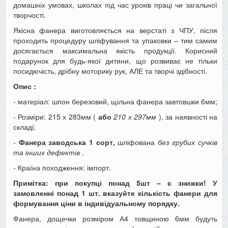
домашніх умовах, школах під час уроків праці чи загальної
творчості.
Якісна фанера виготовляється на верстаті з ЧПУ, після
проходить процедуру шліфування та упаковки – тим самим
досягається максимальна якість продукції. Корисний
подарунок для будь-якої дитини, що розвиває не тільки
посидючість, дрібну моторику рук, АЛЕ та творчі здібності.
Опис
:
- матеріал: шпон березовий, щільна фанера завтовшки 6мм;
- Розміри: 215 х 283мм (
або
210 х 297мм
), за наявності на
складі;
-
Фанера заводська 1 сорт,
шліфована
без грубих сучків
та інших дефектів
.
- Країна походження: імпорт.
Примітка:
при покупці понад 5шт – є знижки! У
замовленні понад 1 шт. вказуйте кількість фанери для
формування ціни в індивідуальному порядку.
Фанера, дощечки розміром А4 товщиною 6мм будуть