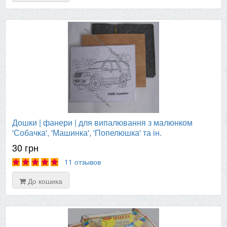
Дошки | фанери | для випалювання з малюнком
'Собачка', 'Машинка', 'Попелюшка' та ін.
30 грн
11 отзывов
До кошика