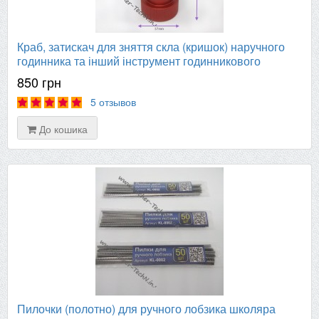
Краб, затискач для зняття скла (кришок) наручного
годинника та інший інструмент годинникового
майстра
850 грн
5 отзывов
До кошика
Пилочки (полотно) для ручного лобзика школяра