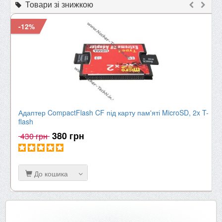
Товари зі знижкою
-12%
Адаптер CompactFlash CF під карту пам'яті MicroSD, 2x T-
flash
380 грн
430 грн
До кошика