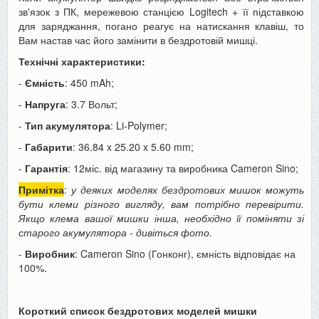
зв'язок з ПК, мережевою станцією Logitech + її підставкою
для заряджання, погано реагує на натискання клавіш, то
Вам настав час його замінити в бездротовій мишці.
Технічні характеристики:
-
Ємність
: 450 mAh;
-
Напруга
: 3.7 Вольт;
-
Тип акумулятора
: Li-Polymer;
-
Габарити
: 36.84 x 25.20 x 5.60 mm;
-
Гарантія
: 12міс. від магазину та виробника Cameron Sino;
Примітка
:
у деяких моделях бездротових мишок можуть
бути клеми різного вигляду, вам потрібно перевірити.
Якщо клема вашої мишки інша, необхідно її поміняти зі
старого акумулятора - дивіться фото.
-
Виробник
: Cameron Sino (Гонконг), ємність відповідає на
100%.
Короткий список бездротових моделей мишки