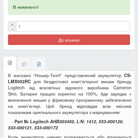
В наявності
+
−
До кошика
В магазині “Ношер-ТехН” представлений акумулятор
CS-
LMX052RC
для бездротової комп'ютерної мишки бренду
Logitech від всесвітньо відомого виробника Cameron
Sino. Батарея працює коректно на 100%, йде зарядка +
визначення мишки у фірмовому програмному забезпеченні
на комп'ютері. Цей бренд відповідає всім якісним
показникам оригінального акумулятора з маркуванням:
-
Part №
Logitech
AHB303450, L/N: 1412, 533-000120,
533-000121, 533-000172
.
Коли акумулятор швидко розряджається або втрачається