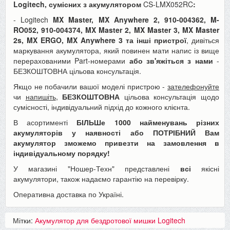
Logitech, сумісних з акумулятором
CS-LMX052RC
:
- Logitech
MX Master, MX Anywhere 2, 910-004362, M-
RO052, 910-004374, MX Master 2, MX Master 3, MX Master
2s, MX ERGO, MX Anywhere 3
та інші пристрої
, дивіться
маркування акумулятора, який повинен мати напис із вище
перерахованими Part-номерами
або зв'яжіться з нами
-
БЕЗКОШТОВНА цільова консультація.
Якщо не побачили вашої моделі пристрою -
зателефонуйте
чи
напишіть
,
БЕЗКОШТОВНА
цільова консультація щодо
сумісності, індивідуальний підхід до кожного клієнта.
В асортименті
БІЛЬШе 1000 найменувань різних
акумуляторів у наявності або ПОТРІБНИЙ Вам
акумулятор зможемо привезти на замовлення в
індивідуальному порядку!
У магазині "Ношер-Техн" представлені
всі
якісні
акумулятори, також надаємо гарантію на перевірку.
Оперативна доставка по Україні.
Мітки:
Акумулятор для бездротової мишки Logitech