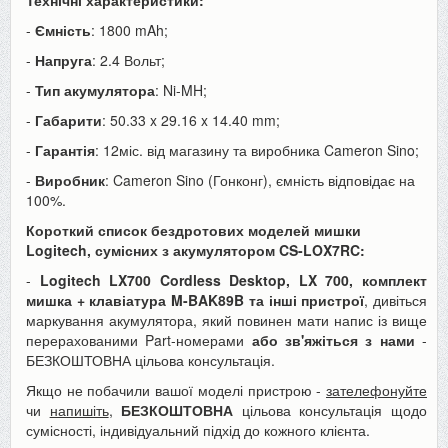
-
Ємність
: 1800 mAh;
-
Напруга
: 2.4 Вольт;
-
Тип акумулятора
: Ni-MH;
-
Габарити
: 50.33 x 29.16 x 14.40 mm;
-
Гарантія
: 12міс. від магазину та виробника Cameron Sino;
-
Виробник
: Cameron Sino (Гонконг), ємність відповідає на
100%.
Короткий список бездротових моделей мишки
Logitech, сумісних з акумулятором CS-LOX7RC:
-
Logitech LX700 Cordless Desktop, LX 700, комплект
мишка + клавіатура M-BAK89B та інші пристрої
, дивіться
маркування акумулятора, який повинен мати напис із вище
перерахованими Part-номерами
або зв'яжіться з нами
-
БЕЗКОШТОВНА цільова консультація.
Якщо не побачили вашої моделі пристрою -
зателефонуйте
чи
напишіть
,
БЕЗКОШТОВНА
цільова консультація щодо
сумісності, індивідуальний підхід до кожного клієнта.