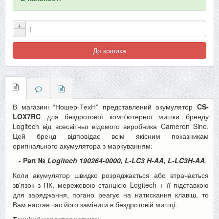
+
−
До кошика
В магазині “Ношер-ТехН” представлений акумулятор
CS-
LOX7RC
для бездротової комп'ютерної мишки бренду
Logitech від всесвітньо відомого виробника Cameron Sino.
Цей бренд відповідає всім якісним показникам
оригінального акумулятора з маркуванням:
-
Part №
Logitech
190264-0000, L-LC3 H-AA, L-LC3H-AA
.
Коли акумулятор швидко розряджається або втрачається
зв'язок з ПК, мережевою станцією Logitech + її підставкою
для заряджання, погано реагує на натискання клавіш, то
Вам настав час його замінити в бездротовій мишці.
Технічні характеристики: