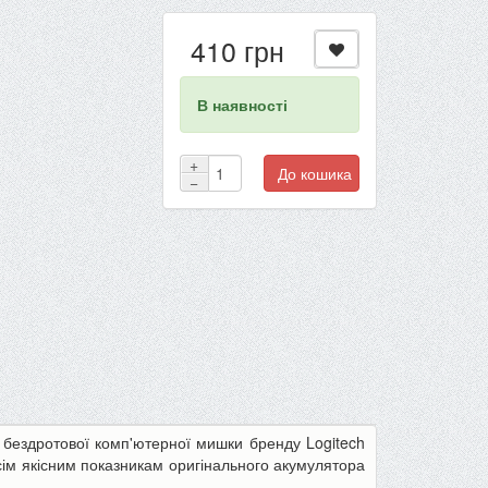
410 грн
В наявності
+
До кошика
−
бездротової комп'ютерної мишки бренду Logitech
всім якісним показникам оригінального акумулятора
-22%
-13%