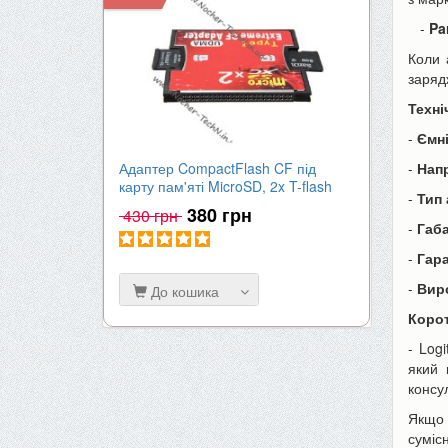
-
Pa
Коли 
заряд
Техні
-
Ємн
Адаптер CompactFlash CF під
Акумулят
-
Нап
карту пам'яті MicroSD, 2x T-flash
| 2000mA
-
Тип
380 грн
430 грн
650 гр
-
Габ
-
Гара
-
Вир
До кошика
До к
Корот
- Log
який 
консу
Якщо 
сумісн