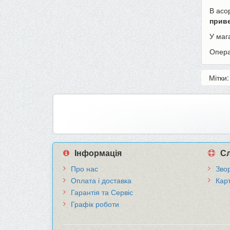
В асо
приве
У маг
Опера
Мітки
Інформація
Сл
Про нас
Звор
Оплата і доставка
Кар
Гарантія та Сервіс
Графік роботи