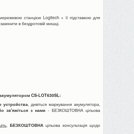
мережевою станцією Logitech + її підставкою для
замінити в бездротовій мишці.
Пінцет годинникаря, для ювелірів
Товщиномір шару фар
або як інструмент для дрібних...
шпаклівки, лаку (тестер 
70 грн
590 грн
90 грн
680 грн
До кошика
До кошика
 акумулятором CS-LOT630SL:
е устройства
, дивіться маркування акумулятора,
бо зв'яжіться з нами
- БЕЗКОШТОВНА цільова
іть
,
БЕЗКОШТОВНА
цільова консультація щодо