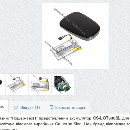
ис
Відгуки (1)
Похожие товары
азині “Ношер-ТехН” представлений акумулятор
CS-LOT630SL
для 
сесвітньо відомого виробника Cameron Sino. Цей бренд відповідає 
-10%
куванням: