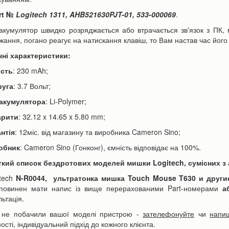
rt №
Logitech
1311, AHB521630PJT-01, 533-000069
.
акумулятор швидко розряджається або втрачається зв'язок з ПК, 
жання, погано реагує на натискання клавіш, то Вам настав час його 
чні характеристики:
ість
: 230 mAh;
ори Canon LP-E6 | LP-E6N
руга
: 3.7 Вольт;
Акумулятор для телефону Apple
h для фотоапарата EOS...
iPhone 6s Plus 3000mAh...
 акумулятора
: Li-Polymer;
590 грн
350 грн
н
390 грн
арити
: 32.12 x 14.65 x 5.80 mm;
нтія
: 12міс. від магазину та виробника Cameron Sino;
обник
: Cameron Sino (Гонконг), ємність відповідає на 100%.
ошика
До кошика
кий список бездротових моделей мишки Logitech, сумісних з
itech
N-R0044, ультратонка мишка Touch Mouse T630
и други
повинен мати напис із вище перерахованими Part-номерами
а
льтація.
не побачили вашої моделі пристрою -
зателефонуйте
чи
напиш
ості, індивідуальний підхід до кожного клієнта.