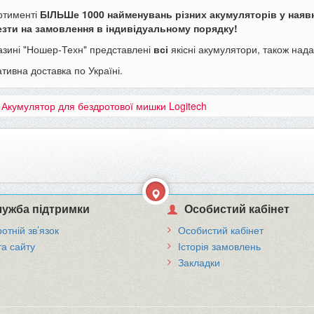
ртименті
БІЛЬШе 1000 найменувань різних акумуляторів у ная
зти на замовлення в індивідуальному порядку!
азині "Ношер-Техн" представлені
всі
якісні акумулятори, також над
тивна доставка по Україні.
:
Акумулятор для бездротової мишки Logitech
ужба підтримки
Особистий кабінет
отній зв’язок
Особистий кабінет
та сайту
Історія замовлень
Закладки