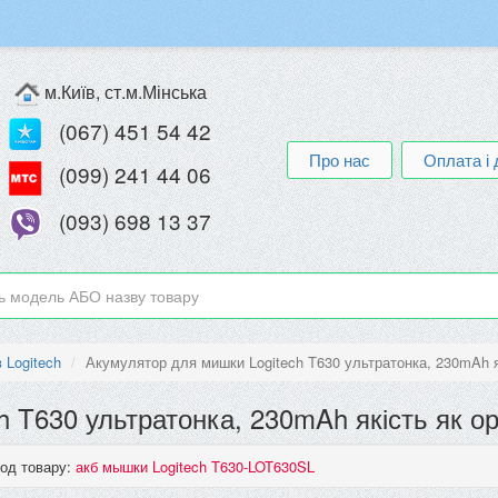
м.Київ, ст.м.Мінська
(067) 451 54 42
Про нас
Оплата і 
(099) 241 44 06
(093) 698 13 37
 Logitech
Акумулятор для мишки Logitech T630 ультратонка, 230mAh я
 T630 ультратонка, 230mAh якість як ор
од товару:
акб мышки Logitech T630-LOT630SL