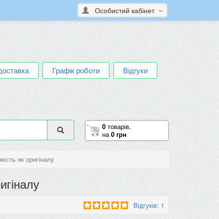
Особистий кабінет
доставка
Графік роботи
Відгуки
0
товарів,
на
0 грн
кість як оригіналу
игіналу
Відгуків: 1