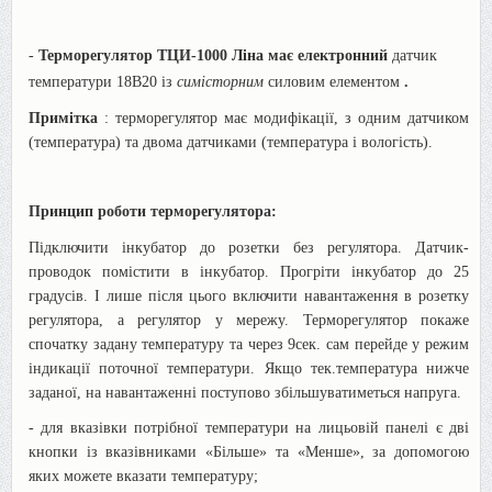
-
Терморегулятор ТЦИ-1000 Ліна має електронний
датчик
температури 18В20 із
симісторним
силовим елементом
.
Примітка
: терморегулятор має модифікації, з одним датчиком
(температура) та двома датчиками (температура і вологість).
Принцип роботи терморегулятора:
Підключити інкубатор до розетки без регулятора. Датчик-
проводок помістити в інкубатор. Прогріти інкубатор до 25
градусів. І лише після цього включити навантаження в розетку
регулятора, а регулятор у мережу. Терморегулятор покаже
спочатку задану температуру та через 9сек. сам перейде у режим
індикації поточної температури. Якщо тек.температура нижче
заданої, на навантаженні поступово збільшуватиметься напруга.
- для вказівки потрібної температури на лицьовій панелі є дві
кнопки із вказівниками «Більше» та «Менше», за допомогою
яких можете вказати температуру;