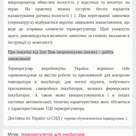
мікропроцесор обчислює вологість у відсотках та висвічує на
екран. На практиці можна зустріти безліч варіантів
налаштування датчика вологості (
). При перегоранні лампочки
(перенапруга) відбувається коротке замикання навантаження, що
веде до згоряння елементів терморегуляторі. Щоб уникнути
цього, рекомендується включати лампочки за схемою, вказаною в
інструкції (у комплекті).
При покупці від 2шт Вам запропонуємо знижку – робіть
замовлення!
Терморегуляр виробництва Україна відмінно себе
зарекомендував за якістю роботи та призначений для контролю
температури в інкубаторі, для теплої підлоги, побутового
призначення, саморобних інкубаторах, великих фермерських
інкубаторах. А також може використовуватися і в інших
системах автоматизації, технічні характеристики яких збігаються
з характеристиками ТЦІ терморегулятора.
Доставка по Україні та СНД (
).
терміни обумовлюються індивідуально
Мітки:
терморегулятор для інкубаторів