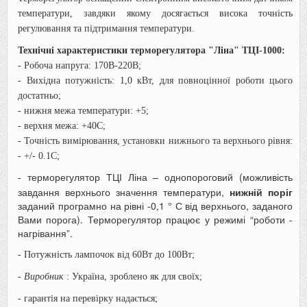
температури, завдяки якому досягається висока точність
регулювання та підтримання температури.
Технічні характеристики терморегулятора "Ліна" ТЦІ-1000:
- Робоча напруга: 170В-220В;
- Вихідна потужність: 1,0 кВт, для повноцінної роботи цього
достатньо;
- нижня межа температури: +5;
- верхня межа: +40С;
- Точність вимірювання, установки нижнього та верхнього рівня:
- +/- 0.1С;
терморегулятор ТЦІ Ліна – однопороговий (можливість
-
завдання верхнього значення температури,
нижній поріг
заданий програмно на рівні -0,1 ° С від верхнього, заданого
Вами порога). Терморегулятор працює у режимі “роботи -
нагрівання”.
- Потужність лампочок від 60Вт до 100Вт;
-
Виробник
: Україна, зроблено як для своїх;
- гарантія на перевірку надається;