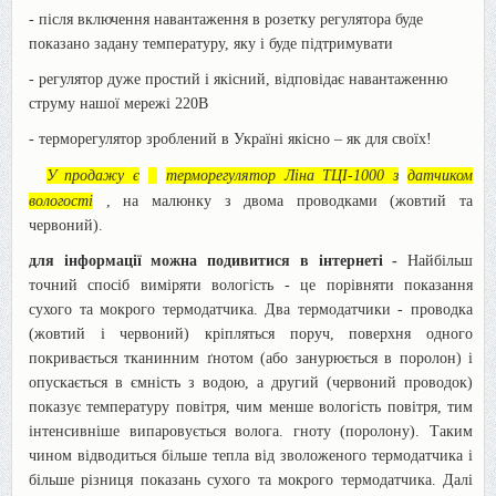
- після включення навантаження в розетку регулятора буде
показано задану температуру, яку і буде підтримувати
- регулятор дуже простий і якісний, відповідає навантаженню
струму нашої мережі 220В
- терморегулятор зроблений в Україні якісно – як для своїх!
У продажу є
терморегулятор Ліна ТЦІ-1000 з
датчиком
вологості
, на малюнку з двома проводками (жовтий та
червоний).
для інформації можна подивитися в інтернеті -
Найбільш
точний спосіб виміряти вологість - це порівняти показання
сухого та мокрого термодатчика. Два термодатчики - проводка
(жовтий і червоний) кріпляться поруч, поверхня одного
покривається тканинним ґнотом (або занурюється в поролон) і
опускається в ємність з водою, а другий (червоний проводок)
показує температуру повітря, чим менше вологість повітря, тим
інтенсивніше випаровується волога. гноту (поролону). Таким
чином відводиться більше тепла від зволоженого термодатчика і
більше різниця показань сухого та мокрого термодатчика. Далі