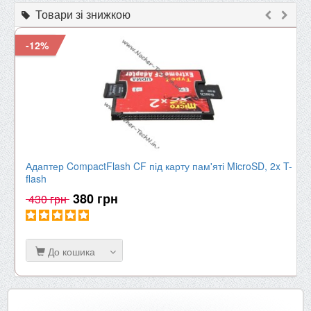
Товари зі знижкою
-12%
Адаптер CompactFlash CF під карту пам'яті MicroSD, 2x T-
flash
380 грн
430 грн
До кошика