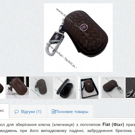
ис
Відгуки (1)
Похожие товары
ол для зберігання ключа (ключниця) з логотипом
Fiat
(Фіат)
приз
коджень при його випадковому падінні, забруднення брелока ав
-10%