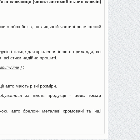
Така ключниця (чохол автомобільних ключів)
інки з обох боків, на лицьовій частині розміщений
сів і кільце для кріплення іншого приладдя; всі
Пінцет годинникаря, для ювелірів
Товщиномір шару фар
 всі стики надійно прошиті.
або як інструмент для дрібних...
шпаклівки, лаку (тестер 
70 грн
590 грн
90 грн
)
;
680 грн
запитуйте
ції авто мають різні розміри.
До кошика
До кошика
рбуватися
за якість продукції -
весь товар
кою, авто брелоки металеві хромовані та інші