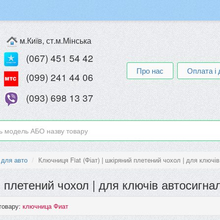
м.Київ, ст.м.Мінська
(067) 451 54 42
Про нас
Оплата і 
(099) 241 44 06
(093) 698 13 37
 для авто
Ключниця Fiat (Фіат) | шкіряний плетений чохол | для ключів
й плетений чохол | для ключів автосигнал
товару:
ключница Фиат