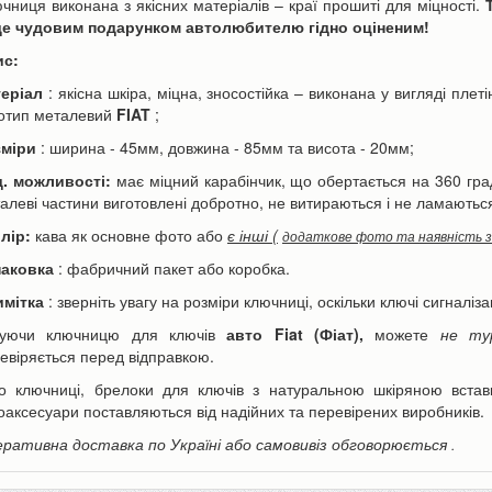
чниця виконана з якісних матеріалів – краї прошиті для міцності.
е чудовим подарунком автолюбителю гідно оціненим!
ис:
еріал
: якісна шкіра, міцна, зносостійка – виконана у вигляді плет
отип металевий
FIAT
;
зміри
: ширина - 45мм, довжина - 85мм та висота - 20мм;
. можливості:
має міцний карабінчик, що обертається на 360 граду
ори Canon LP-E6 | LP-E6N
Акумулятор для телефону Apple
алеві частини виготовлені добротно, не витираються і не ламаються,
h для фотоапарата EOS...
iPhone 6s Plus 3000mAh...
590 грн
350 грн
н
олір:
кава як основне фото або
390 грн
є інші (
додаткове фото та наявність 
паковка
: фабричний пакет або коробка.
мітка
: зверніть увагу на розміри ключниці, оскільки ключі сигналіза
ошика
До кошика
пуючи ключницю для ключів
авто Fiat (Фіат),
можете
не ту
евіряється перед відправкою.
о ключниці, брелоки для ключів з натуральною шкіряною встав
оаксесуари поставляються від надійних та перевірених виробників.
ративна доставка по Україні або самовивіз обговорюється
.