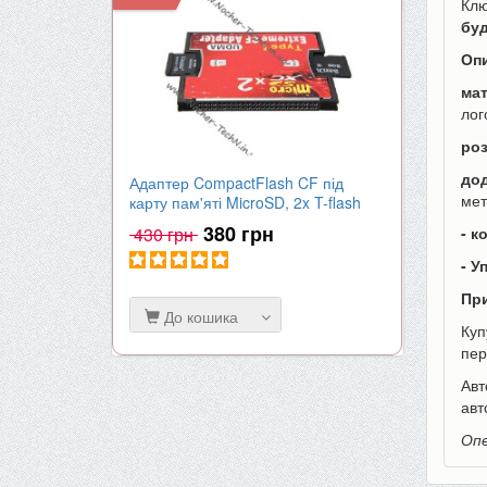
Клю
буд
Оп
мат
лог
ро
дод
Адаптер CompactFlash CF під
Акумулят
мет
карту пам'яті MicroSD, 2x T-flash
| 2000mA
380 грн
430 грн
650 гр
- к
- У
При
До кошика
До к
Ку
пер
Авт
авт
Опе