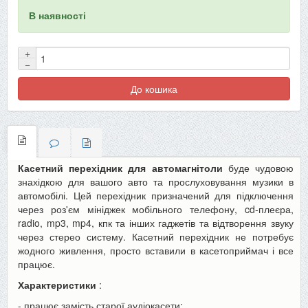
В наявності
+
−
До кошика
Касетний перехідник для автомагнітоли
буде чудовою
знахідкою для вашого авто та прослуховування музики в
автомобілі. Цей перехідник призначений для підключення
через роз'єм мініджек мобільного телефону, cd-плеєра,
radio, mp3, mp4, кпк та інших гаджетів та відтворення звуку
через стерео систему. Касетний перехідник не потребує
жодного живлення, просто вставили в касетоприймач і все
працює.
Характеристики
:
- працює замість старої аудіокасети;