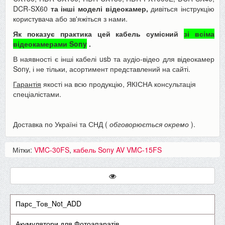
DCR-SX60
та інші моделі відеокамер,
дивіться інструкцію
користувача або зв'яжіться з нами.
Як показує практика цей кабель сумісний
зі всіма
відеокамерами Sony
.
В наявності є інші кабелі usb та аудіо-відео для відеокамер
Sony, і не тільки, асортимент представлений на сайті.
Гарантія
якості на всю продукцію, ЯКІСНА консультація
спеціалістами.
Доставка по Україні та СНД (
обговорюється окремо
).
Мітки:
VMC-30FS
,
кабель Sony AV VMC-15FS
Парс_Тов_Not_ADD
Акумулятори для Фотоапаратів