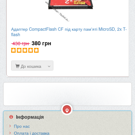
Адаптер CompactFlash CF під карту пам'яті MicroSD, 2x T-
flash
380 грн
430 грн
До кошика
Інформація
Про нас
Оплата і доставка