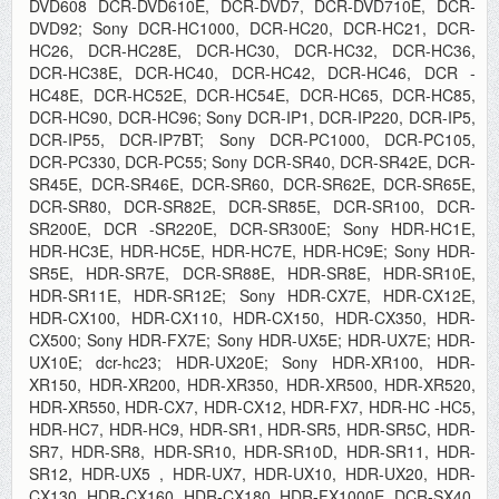
DVD608 DCR-DVD610E, DCR-DVD7, DCR-DVD710E, DCR-
DVD92; Sony DCR-HC1000, DCR-HC20, DCR-HC21, DCR-
HC26, DCR-HC28E, DCR-HC30, DCR-HC32, DCR-HC36,
DCR-HC38E, DCR-HC40, DCR-HC42, DCR-HC46, DCR -
HC48E, DCR-HC52E, DCR-HC54E, DCR-HC65, DCR-HC85,
DCR-HC90, DCR-HC96; Sony DCR-IP1, DCR-IP220, DCR-IP5,
DCR-IP55, DCR-IP7BT; Sony DCR-PC1000, DCR-PC105,
DCR-PC330, DCR-PC55; Sony DCR-SR40, DCR-SR42E, DCR-
SR45E, DCR-SR46E, DCR-SR60, DCR-SR62E, DCR-SR65E,
DCR-SR80, DCR-SR82E, DCR-SR85E, DCR-SR100, DCR-
SR200E, DCR -SR220E, DCR-SR300E; Sony HDR-HC1E,
HDR-HC3E, HDR-HC5E, HDR-HC7E, HDR-HC9E; Sony HDR-
SR5E, HDR-SR7E, DCR-SR88E, HDR-SR8E, HDR-SR10E,
HDR-SR11E, HDR-SR12E; Sony HDR-CX7E, HDR-CX12E,
HDR-CX100, HDR-CX110, HDR-CX150, HDR-CX350, HDR-
CX500; Sony HDR-FX7E; Sony HDR-UX5E; HDR-UX7E; HDR-
UX10E; dcr-hc23; HDR-UX20E; Sony HDR-XR100, HDR-
XR150, HDR-XR200, HDR-XR350, HDR-XR500, HDR-XR520,
HDR-XR550, HDR-CX7, HDR-CX12, HDR-FX7, HDR-HC -HC5,
HDR-HC7, HDR-HC9, HDR-SR1, HDR-SR5, HDR-SR5C, HDR-
SR7, HDR-SR8, HDR-SR10, HDR-SR10D, HDR-SR11, HDR-
SR12, HDR-UX5 , HDR-UX7, HDR-UX10, HDR-UX20, HDR-
CX130, HDR-CX160, HDR-CX180, HDR-FX1000E, DCR-SX40,