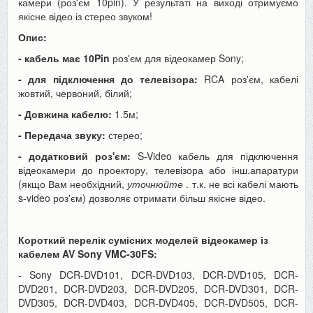
камери (роз'єм 10pin). У результаті на виході отримуємо
якісне відео із стерео звуком!
Опис:
- кабель має 10Pin
роз'єм для відеокамер Sony;
- для підключення до телевізора:
RCA роз'єм, кабелі
жовтий, червоний, білий;
- Довжина кабелю:
1.5м;
- Передача звуку:
стерео;
- додатковий роз'єм:
S-Video кабель для підключення
відеокамери до проектору, телевізора або інш.апаратури
(якщо Вам необхідний,
уточнюйте
. т.к. не всі кабелі мають
s-video роз'єм) дозволяє отримати більш якісне відео.
Короткий перелік сумісних моделей відеокамер із
кабелем AV Sony VMC-30FS:
- Sony DCR-DVD101, DCR-DVD103, DCR-DVD105, DCR-
DVD201, DCR-DVD203, DCR-DVD205, DCR-DVD301, DCR-
DVD305, DCR-DVD403, DCR-DVD405, DCR-DVD505, DCR-