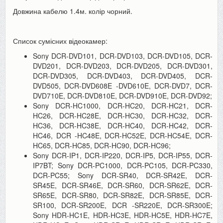
Довжина кабелю 1.4м. колір чорний.
Список сумісних відеокамер:
Sony DCR-DVD101, DCR-DVD103, DCR-DVD105, DCR-
DVD201, DCR-DVD203, DCR-DVD205, DCR-DVD301,
DCR-DVD305, DCR-DVD403, DCR-DVD405, DCR-
DVD505, DCR-DVD608E -DVD610E, DCR-DVD7, DCR-
DVD710E, DCR-DVD810E, DCR-DVD910E, DCR-DVD92;
Sony DCR-HC1000, DCR-HC20, DCR-HC21, DCR-
HC26, DCR-HC28E, DCR-HC30, DCR-HC32, DCR-
HC36, DCR-HC38E, DCR-HC40, DCR-HC42, DCR-
HC46, DCR -HC48E, DCR-HC52E, DCR-HC54E, DCR-
HC65, DCR-HC85, DCR-HC90, DCR-HC96;
Sony DCR-IP1, DCR-IP220, DCR-IP5, DCR-IP55, DCR-
IP7BT; Sony DCR-PC1000, DCR-PC105, DCR-PC330,
DCR-PC55; Sony DCR-SR40, DCR-SR42E, DCR-
SR45E, DCR-SR46E, DCR-SR60, DCR-SR62E, DCR-
SR65E, DCR-SR80, DCR-SR82E, DCR-SR85E, DCR-
SR100, DCR-SR200E, DCR -SR220E, DCR-SR300E;
Sony HDR-HC1E, HDR-HC3E, HDR-HC5E, HDR-HC7E,