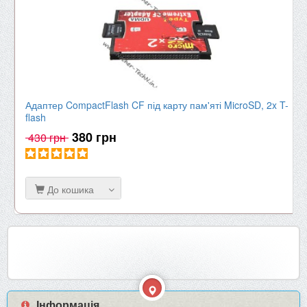
Адаптер CompactFlash CF під карту пам'яті MicroSD, 2x T-
flash
380 грн
430 грн
До кошика
Інформація