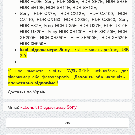
HDR-HC9E; Sony HDR-SR5E, HDR-SR7E, HDR-SR8E,
HDR-SR10E, HDR-SR11E, HDR-SR12E;
Sony HDR-CX7E, HDR-CX12E, HDR-CX100, HDR-
CX110, HDR-CX150, HDR-CX350, HDR-CX500; Sony
HDR-FX7E; Sony HDR UX5E, HDR UX7E, HDR UX10E,
HDR UX20E; Sony HDR-XR100E, HDR-XR150E, HDR-
XR200E, HDR-XR350E, HDR-XR500E, HDR-XR520E,
HDR-XR550E.
Інші відеокамери Sony
, які не мають роз'єму USB
2.0.
У нас зможете знайти БУДЬ-ЯКИЙ usb-кабель для
відеокамер або фотоапаратів -
Дзвоніть або напишіть -
оперативно відповімо
!
Доставка по Україні.
Мітки:
кабель usb відеокамер Sony