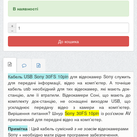
В наявності
+
−
До кошика
Кабель USB Sony 30FS 10pin
для відеокамер Sony служить
для передачі інформації, відео на комп'ютер. А точніше
кабель usb необхідний для тих відеокамер, які мають док-
станцію, але її втратили. Відеокамери Соні, що мають до
комплекту док-станцію, не оснащені виходом USB, що
ускладнює передачу відео з камери на комп'ютер.
Вирішення питання? Шнур
Sony 30FS 10pin
із роз'ємом AV
призначений для передачі відео на комп'ютер.
Примітка
: Цей кабель сумісний
з не зовсім
відеокамерами
Sony + необхідно мати рідне програмне забезпечення.