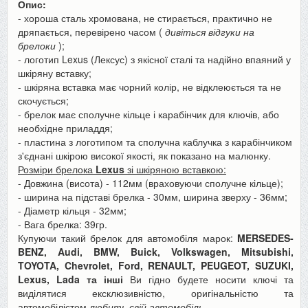
Опис:
- хороша сталь хромована, не стирається, практично не
дряпається, перевірено часом (
дивіться відгуки на
брелоки
);
- логотип Lexus (Лексус) з якісної сталі та надійно впаяний у
шкіряну вставку;
- шкіряна вставка має чорний колір, не відклеюється та не
скочується;
- брелок має сполучне кільце і карабінчик для ключів, або
необхідне приладдя;
- пластина з логотипом та сполучна каблучка з карабінчиком
з'єднані шкірою високої якості, як показано на малюнку.
Розміри брелока
Lexus
зі шкіряною вставкою:
- Довжина (висота) - 112мм (враховуючи сполучне кільце);
- ширина на підставі брелка - 30мм, ширина зверху - 36мм;
- Діаметр кільця - 32мм;
- Вага брелка: 39гр.
Купуючи такий брелок для автомобіля марок:
MERSEDES-
BENZ, Audi, BMW, Buick, Volkswagen, Mitsubishi,
TOYOTA, Chevrolet, Ford, RENAULT, PEUGEOT, SUZUKI,
Lexus, Lada та інші
Ви гідно будете носити ключі та
виділятися ексклюзивністю, оригінальністю та
автомобілістом
любить свій автомобіль
.