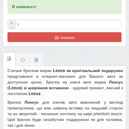
В наявності
+
−
До кошика
Стильні брелоки марки
Lexus як оригінальний подарунок
представлені в інтернет-магазині для Вашого авто за
доступною ціною. Брелок на ключі авто марки
Лексус
(Lexus)
зі шкіряною вставкою
- чудовий презент, якісний з
логотипом
Lexus
.
Брелок
Лексус
для ключів авто виконаний у вигляді
прямокутника, що має шкіряну вставку на лицьовій стороні
та на зворотній - тиснення логотипу на шкірі premium якості.
Цей брелок буде незабутнім подарунком як для чоловіка,
так і для жінки.