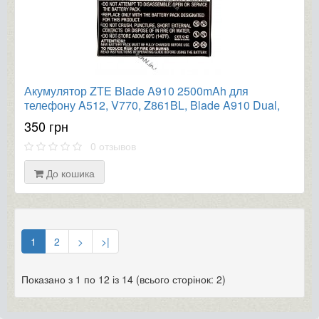
Акумулятор ZTE Blade A910 2500mAh для
телефону A512, V770, Z861BL, Blade A910 Dual,
ZTU31
350 грн
0 отзывов
До кошика
1
2
>
>|
Показано з 1 по 12 із 14 (всього сторінок: 2)