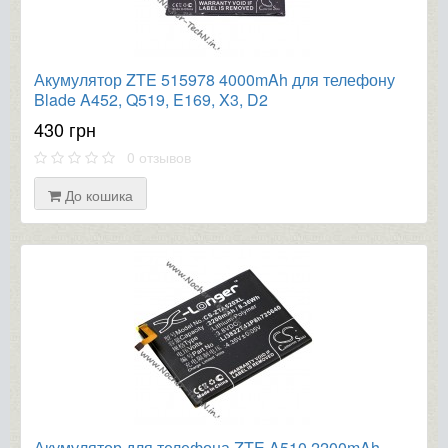
Акумулятор ZTE 515978 4000mAh для телефону
Blade A452, Q519, E169, X3, D2
430 грн
0 отзывов
До кошика
Акумулятор для телефона ZTE A510 2200mAh,