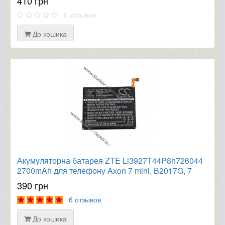
410 грн
0 отзывов
До кошика
Акумуляторна батарея ZTE Li3927T44P8h726044
2700mAh для телефону Axon 7 mini, B2017G, 7
Mini Dual
390 грн
6 отзывов
До кошика