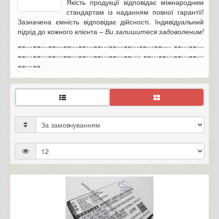
Якість продукції відповідає міжнародним
стандартам із наданням повної гарантії!
Зазначена ємність відповідає дійсності. Індивідуальний
підхід до кожного клієнта –
Ви залишитеся задоволеним!
==---==---==---==---==---==---==---==---==---==---- ==---==---
==---==---==---==---==---==---==---==---- ==---==---==---==---
==---==