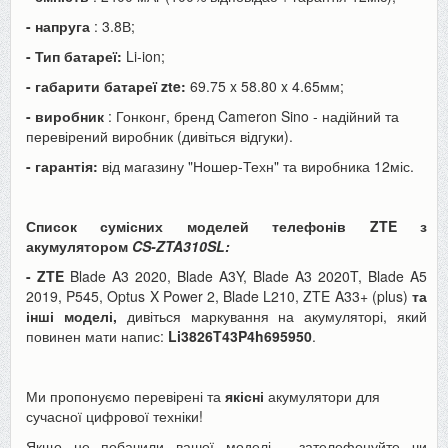
- напруга
: 3.8В;
- Тип батареї:
Li-ion;
- габарити батареї zte:
69.75 x 58.80 x 4.65мм;
- виробник
: Гонконг, бренд Cameron Sino - надійний та
перевірений виробник (дивіться відгуки).
- гарантія:
від магазину "Ношер-Техн" та виробника 12міс.
Список сумісних моделей телефонів ZTE з
акумулятором
CS-
ZTA310SL:
- ZTE
Blade A3 2020, Blade A3Y, Blade A3 2020T, Blade A5
2019, P545, Optus X Power 2, Blade L210, ZTE A33+ (plus)
та
інші моделі,
дивіться маркування на акумуляторі, який
повинен мати напис:
Li3826T43P4h695950
.
Ми пропонуємо перевірені та
якісні
акумулятори для
сучасної цифрової техніки!
Якщо не побачили вашої моделі - зателефонуйте чи