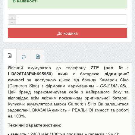
В наявності
+
−
До кошика
Якісний акумулятор до телефону
ZTE (part №:
Li3826T43P4h695950) який
є батареєю
підвищеної
ємності
за доступною ціною від бренду Камерон Сіно
(Cameron Sino) з фірмовим маркуванням -
CS-ZTA310SL
.
Цей бренд зарекомендував себе з найкращого боку та
відповідає всім якісним показникам оригінальної батареї.
Купуючи акумулятори марки Cameron Sino Ви залишитеся
задоволені, ВКАЗАНА ємність
=
РЕАЛЬНОЇ ємності та роботі
на 100%.
Технічні характеристики:
- ємність
: 2400 мАг (100% відповідає + гарантія 12міс);