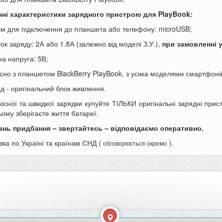
чні характеристики зарядного пристрою для PlayBook:
'єм для підключення до планшета або телефону: microUSB;
ток заряду: 2А або 1.8А (залежно від моделі З.У.),
при замовленні 
на напруга: 5В;
існо з планшетом BlackBerry PlayBook, з усіма моделями смартфоні
ори Canon LP-E6 | LP-E6N
Акумулятор для телефону Apple
нд - оригінальний блок живлення.
h для фотоапарата EOS...
iPhone 6s Plus 3000mAh...
кісної та швидкої зарядки купуйте ТІЛЬКИ оригінальні зарядні при
590 грн
350 грн
н
390 грн
ьому зберігаєте життя батареї.
ань придбання – звертайтесь – відповідаємо оперативно.
вка по Україні та країнам СНД (
).
обговорюється окремо
ошика
До кошика