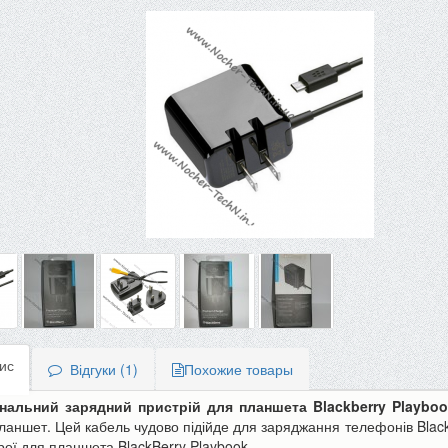
ис
Відгуки (1)
Похожие товары
нальний зарядний пристрій для планшета Blackberry Playbo
ланшет. Цей кабель чудово підійде для заряджання телефонів Blackb
-10%
рої для планшета BlackBerry Playbook.