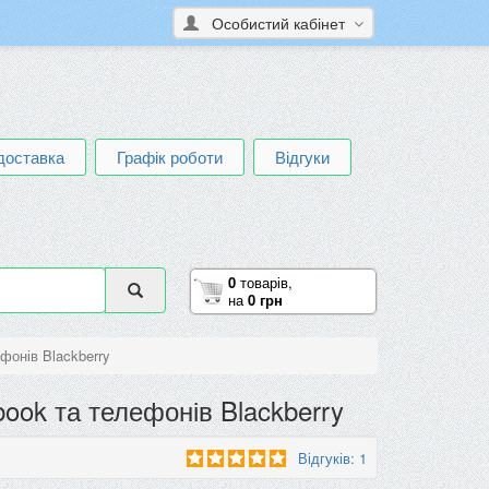
Особистий кабінет
доставка
Графік роботи
Відгуки
0
товарів,
на
0 грн
фонів Blackberry
ook та телефонів Blackberry
Відгуків: 1