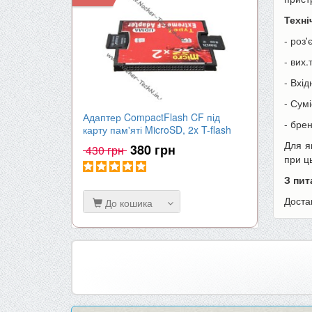
Техні
- роз
- вих.
- Вхід
- Сум
Адаптер CompactFlash CF під
Акумулят
- бре
карту пам'яті MicroSD, 2x T-flash
| 2000mA
Для я
380 грн
430 грн
650 гр
при ц
З пит
Доста
До кошика
До к