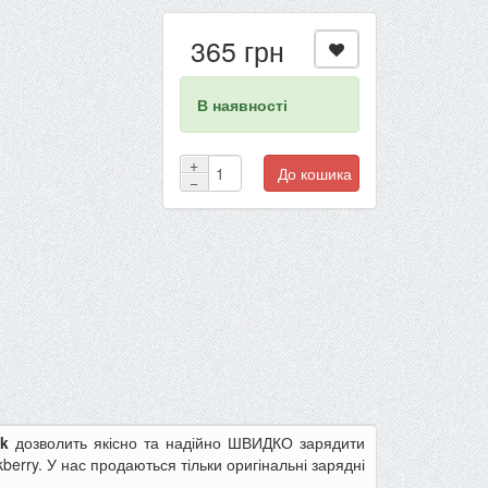
365 грн
В наявності
+
До кошика
−
ok
дозволить якісно та надійно ШВИДКО зарядити
erry. У нас продаються тільки оригінальні зарядні
-22%
-13%