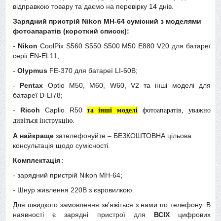
відправкою товару та даємо на перевірку 14 днів.
Зарядний пристрій Nikon MH-64 сумісний з моделями
фотоапаратів (короткий список):
-
Nikon
CoolPix S560 S550 S500 M50 E880 V20 для батареї
серії EN-EL11;
-
Olypmus
FE-370 для батареї LI-60B;
-
Pentax
Optio M50, M60, W60, V2 та інші моделі для
батареї D-LI78;
-
Ricoh
Caplio R50
та інші моделі
фотоапаратів, уважно
дивіться інструкцію.
А найкраще
зателефонуйте – БЕЗКОШТОВНА цільова
консультація щодо сумісності.
Комплектація
:
- зарядний пристрій Nikon MH-64;
- Шнур живлення 220В з євровилкою.
Для швидкого замовлення зв'яжіться з нами по телефону. В
наявності є зарядні пристрої для
ВСІХ
цифрових