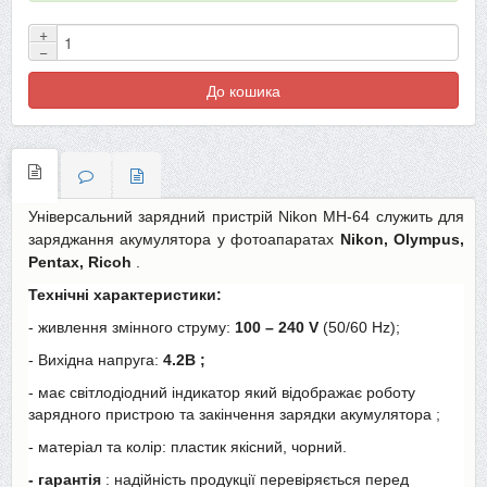
+
−
До кошика
Універсальний зарядний пристрій Nikon MH-64 служить для
заряджання акумулятора у фотоапаратах
Nikon,
Olympus,
Pentax, Ricoh
.
Технічні характеристики:
- живлення змінного струму:
100 – 240 V
(50/60 Hz);
- Вихідна напруга:
4.2В
;
- має світлодіодний індикатор який відображає роботу
зарядного пристрою та закінчення зарядки акумулятора
;
- матеріал та колір: пластик якісний, чорний.
- гарантія
: надійність продукції перевіряється перед