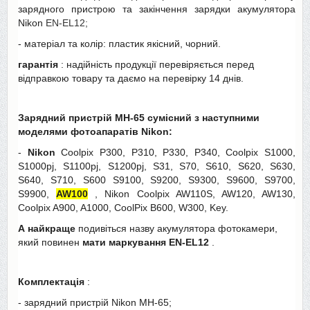
зарядного пристрою та закінчення зарядки акумулятора
Nikon
EN-EL12;
- матеріал та колір: пластик якісний, чорний.
гарантія
: надійність продукції перевіряється перед
відправкою товару та даємо на перевірку 14 днів.
Зарядний пристрій MH-65 сумісний з наступними
моделями фотоапаратів Nikon:
-
Nikon
Coolpix P300, P310, P330, P340, Coolpix S1000,
S1000pj, S1100pj, S1200pj, S31, S70, S610, S620, S630,
S640, S710, S600 S9100, S9200, S9300, S9600, S9700,
S9900,
AW100
, Nikon Coolpix AW110S, AW120, AW130,
Coolpix A900, A1000, CoolPix B600, W300, Key.
А найкраще
подивіться назву акумулятора фотокамери,
який повинен
мати маркування
EN-EL12
.
Комплектація
:
- зарядний пристрій Nikon MH-65;