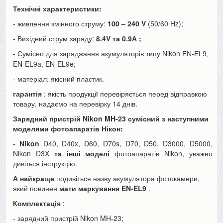
Технічні характеристики:
- живлення змінного струму:
100 – 240 V
(50/60 Hz);
- Вихідний струм заряду:
8.4V та 0.9А
;
-
Сумісно для заряджання акумуляторів типу Nikon
EN-EL9,
EN-EL9a,
EN-EL9e;
- матеріал: якісний пластик.
гарантія
: якість продукції перевіряється перед відправкою
товару, надаємо на перевірку 14 днів.
Зарядний пристрій Nikon MH-23 сумісний з наступними
моделями фотоапаратів Нікон:
-
Nikon
D40, D40x, D60, D70s, D70, D50, D3000, D5000,
Nikon D3X
та інші моделі
фотоапаратів Nikon, уважно
дивіться інструкцію.
А найкраще
подивіться назву акумулятора фотокамери,
який повинен
мати маркування
EN-EL9
.
Комплектація
:
- зарядний пристрій Nikon MH-23;