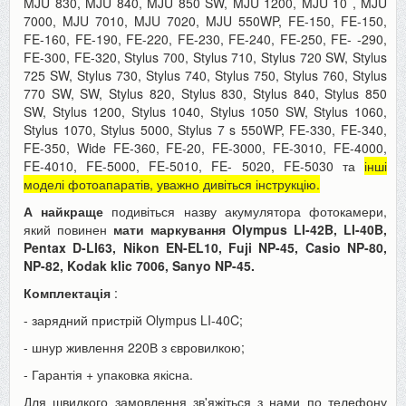
MJU 830, MJU 840, MJU 850 SW, MJU 1200, MJU 10 , MJU
7000, MJU 7010, MJU 7020, MJU 550WP, FE-150, FE-150,
FE-160, FE-190, FE-220, FE-230, FE-240, FE-250, FE- -290,
FE-300, FE-320, Stylus 700, Stylus 710, Stylus 720 SW, Stylus
725 SW, Stylus 730, Stylus 740, Stylus 750, Stylus 760, Stylus
770 SW, SW, Stylus 820, Stylus 830, Stylus 840, Stylus 850
SW, Stylus 1200, Stylus 1040, Stylus 1050 SW, Stylus 1060,
Stylus 1070, Stylus 5000, Stylus 7 s 550WP, FE-330, FE-340,
FE-350, Wide FE-360, FE-20, FE-3000, FE-3010, FE-4000,
FE-4010, FE-5000, FE-5010, FE- 5020, FE-5030 та
інші
моделі фотоапаратів, уважно дивіться інструкцію.
А найкраще
подивіться назву акумулятора фотокамери,
який повинен
мати маркування Olympus LI-42B, LI-40B,
Pentax D-LI63, Nikon EN-EL10, Fuji NP-45, Casio NP-80,
NP-82, Kodak klic 7006, Sanyo NP-45.
Комплектація
:
- зарядний пристрій Olympus LI-40C;
- шнур живлення 220В з євровилкою;
- Гарантія + упаковка якісна.
Для швидкого замовлення зв'яжіться з нами по телефону