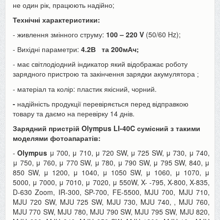
не один рік, працюють надійно;
Технічні характеристики:
- живлення змінного струму:
100 – 220 V
(50/60 Hz);
- Вихідні параметри:
4.2В
та 200мАч;
- має світлодіодний індикатор який відображає роботу
зарядного пристрою та закінчення зарядки акумулятора
;
- матеріал та колір: пластик якісний, чорний.
-
надійність продукції перевіряється перед відправкою
товару та даємо на перевірку 14 днів.
Зарядний пристрій Olympus LI-40C сумісний з такими
моделями фотоапаратів:
-
Olympus
μ 700, μ 710, μ 720 SW, μ 725 SW, μ 730, μ 740,
μ 750, μ 760, μ 770 SW, μ 780, μ 790 SW, μ 795 SW, 840, μ
850 SW, μ 1200, μ 1040, μ 1050 SW, μ 1060, μ 1070, μ
5000, μ 7000, μ 7010, μ 7020, μ 550W, X- -795, X-800, X-835,
D-630 Zoom, IR-300, SP-700, FE-5500, MJU 700, MJU 710,
MJU 720 SW, MJU 725 SW, MJU 730, MJU 740, , MJU 760,
MJU 770 SW, MJU 780, MJU 790 SW, MJU 795 SW, MJU 820,