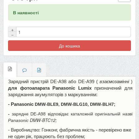
В наявності
+
−
До кошика
Зарядний пристрій DE-A98 або DE-A99 (
взаємозамінні
)
для фотоапарата Panasonic Lumix
призначений для
заряджання акумуляторів з маркуванням:
- Panasonic
DMW-BLE9, DMW-BLG10, DMW-BLH7;
-
зарядне DE-A98 відповідає каталожній оригінальній назві
DMW-BTC12;
Panasonic
- Виробництво: Гонконг, фабрична якість - перевірено вже
не один рік, працюють без проблем;