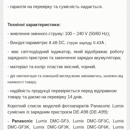
- гарантія на перевірку та сумісність надається.
Технічні характеристики:
- живлення змінного струму:
100 – 240 V
(50/60 Hz);
8.4В DC, струм заряду 0.43A
- Вихідні параметри:
;
- має світлодіодний індикатор, який відображає роботу
зарядного пристрою та закінчення зарядки акумулятора;
- матеріал та колір: пластик якісний, чорний.
- до
омплектація та зовнішній вигляд може змінюватись, залежно від
наявності товару;
- надійність продукції перевіряється перед відправкою
товару та даємо на перевірку 14 днів.
Короткий список моделей фотоапаратів Panasonic Lumix
сумісних із зарядним пристроєм
DE-A98 (DE-A99):
Panasonic
Lumix DMC-GF3, Lumix DMC-GF3C, Lumix
-
DMC-GF3K, Lumix DMC-GF3K, Lumix DMC-GF6K, Lumix