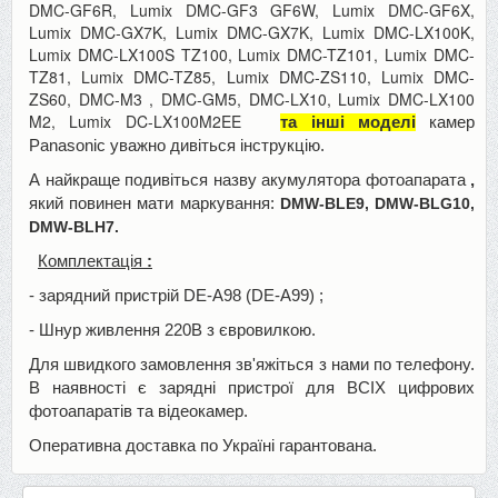
DMC-GF6R, Lumix DMC-GF3 GF6W, Lumix DMC-GF6X,
Lumix DMC-GX7K, Lumix DMC-GX7K, Lumix DMC-LX100K,
Lumix DMC-LX100S TZ100, Lumix DMC-TZ101, Lumix DMC-
TZ81, Lumix DMC-TZ85, Lumix DMC-ZS110, Lumix DMC-
ZS60, DMC-M3 , DMC-GM5, DMC-LX10, Lumix DMC-LX100
M2, Lumix DC-LX100M2EE
та інші моделі
камер
Panasonic уважно дивіться інструкцію.
А найкраще
подивіться назву акумулятора фотоапарата
,
який повинен
мати маркування:
DMW-BLE9, DMW-BLG10,
DMW-BLH7.
Комплектація
:
- зарядний пристрій DE-A98 (DE-A99)
;
- Шнур живлення 220В з євровилкою.
Для швидкого замовлення зв'яжіться з нами по телефону.
В наявності є зарядні пристрої для
ВСІХ
цифрових
фотоапаратів та відеокамер.
Оперативна доставка по Україні гарантована.