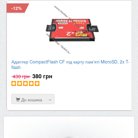
-12%
Адаптер CompactFlash CF під карту пам'яті MicroSD, 2x T-
flash
380 грн
430 грн
До кошика