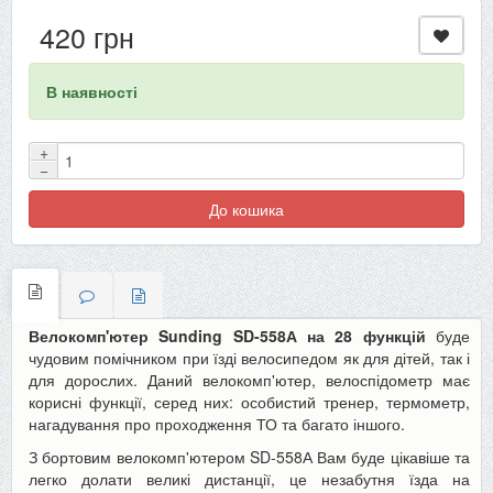
420 грн
В наявності
+
−
До кошика
Велокомп'ютер Sunding
SD-558А
на 28 функцій
буде
чудовим помічником при їзді велосипедом як для дітей, так і
для дорослих. Даний велокомп'ютер, велоспідометр має
корисні функції, серед них: особистий тренер, термометр,
нагадування про проходження ТО та багато іншого.
З бортовим велокомп'ютером SD-558А Вам буде цікавіше та
легко долати великі дистанції, це незабутня їзда на