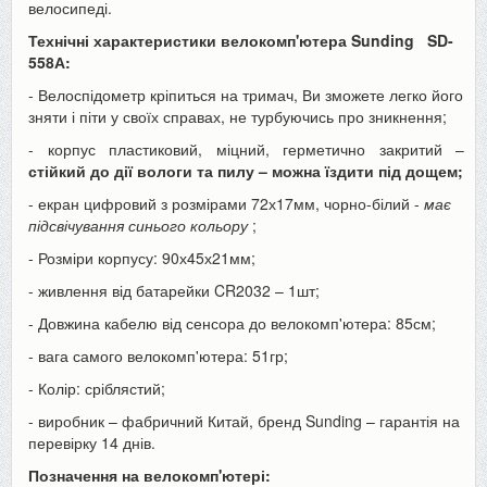
велосипеді.
Технічні характеристики велокомп'ютера
Sunding
SD-
558А:
- Велоспідометр кріпиться на тримач, Ви зможете легко його
зняти і піти у своїх справах, не турбуючись про зникнення;
- корпус пластиковий, міцний, герметично закритий –
стійкий до дії вологи та пилу – можна їздити під дощем;
- екран цифровий з розмірами 72х17мм, чорно-білий -
має
підсвічування синього кольору
;
- Розміри корпусу: 90х45х21мм;
- живлення від батарейки CR2032 – 1шт;
- Довжина кабелю від сенсора до велокомп'ютера: 85см;
- вага самого велокомп'ютера: 51гр;
- Колір: сріблястий;
- виробник – фабричний Китай, бренд Sunding – гарантія на
перевірку 14 днів.
Позначення на велокомп'ютері: