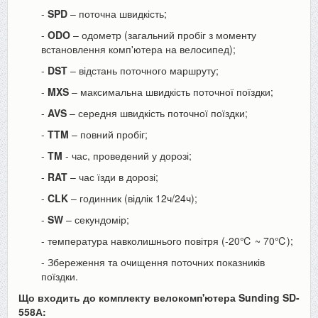
-
SPD
– поточна швидкість;
-
ODO
– одометр (загальний пробіг з моменту
встановлення комп'ютера на велосипед);
-
DST
– відстань поточного маршруту;
-
MXS
– максимальна швидкість поточної поїздки;
-
AVS
– середня швидкість поточної поїздки;
-
TTM
– повний пробіг;
-
TM
- час, проведений у дорозі;
-
RAT
– час їзди в дорозі;
-
CLK
– годинник (відлік 12ч/24ч);
-
SW
– секундомір;
- температура навколишнього повітря (-20℃ ~ 70℃);
- Збереження та очищення поточних показників
поїздки.
Що входить до комплекту велокомп'ютера Sunding SD-
558А: