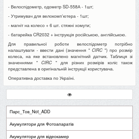
- Велоспідометр, одометр SD-558А - 1шт;
- Утримувач для велокомп'ютера - 1шт;
- магніт на колесо + 6 шт. стяжні хомути;
- батарейка CR2032 + інструкція російською, англійською.
Для правильної роботи велоспідометр потрібно
налаштувати - ввести дані (значення "
CIRC
") про розмір
колеса, на яке встановлено магнітний датчик. Таблиця зі
значеннями "
CIRC
" для різних розмірів коліс також
представлена в оригінальній інструкції користувача.
Оперативна доставка по Україні.
Парс_Тов_Not_ADD
Акумулятори для Фотоапаратів
Акумулятори для відеокамер