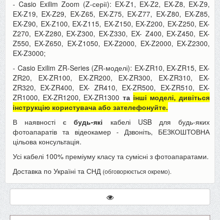
- Casio Exilim Zoom (Z-серії): EX-Z1, EX-Z2, EX-Z8, EX-Z9,
EX-Z19, EX-Z29, EX-Z65, EX-Z75, EX-Z77, EX-Z80, EX-Z85,
EX-Z90, EX-Z100, EX-Z115, EX-Z150, EX-Z200, EX-Z250, EX-
Z270, EX-Z280, EX-Z300, EX-Z330, EX- Z400, EX-Z450, EX-
Z550, EX-Z650, EX-Z1050, EX-Z2000, EX-Z2000, EX-Z2300,
EX-Z3000;
- Casio Exilim ZR-Series (ZR-моделі): EX-ZR10, EX-ZR15, EX-
ZR20, EX-ZR100, EX-ZR200, EX-ZR300, EX-ZR310, EX-
ZR320, EX-ZR400, EX- ZR410, EX-ZR500, EX-ZR510, EX-
ZR1000, EX-ZR1200, EX-ZR1300
та
інші моделі, дивіться
інструкцію користувача або зателефонуйте.
В наявності є
будь-які
кабелі USB для будь-яких
фотоапаратів та відеокамер - Дзвоніть, БЕЗКОШТОВНА
цільова консультація.
Усі кабелі 100% преміуму класу та сумісні з фотоапаратами.
Доставка по Україні та СНД
(обговорюється окремо).