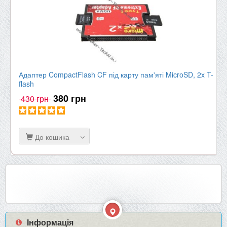
Адаптер CompactFlash CF під карту пам'яті MicroSD, 2x T-
flash
380 грн
430 грн
До кошика
Інформація