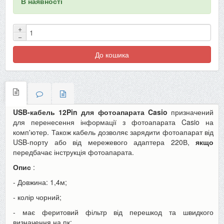
В наявності
+
−
До кошика
USB-кабель 12Pin для фотоапарата Casio
призначений
для перенесення інформації з фотоапарата Casio на
комп'ютер. Також кабель дозволяє зарядити фотоапарат від
USB-порту або від мережевого адаптера 220В,
якщо
передбачає інструкція фотоапарата.
Опис
:
- Довжина: 1,4м;
- колір чорний;
- має феритовий фільтр від перешкод та швидкого
визначення на пк;