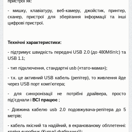
пристрої як:
- мишку, клавіатуру, веб-камеру, джойстик, принтер,
сканер, пристрої для зберігання інформації та інші
цифрові пристрої.
Технічні характеристики:
- підтримує швидкість передачі USB 2.0 (до 480Мбіт/с) та
USB 1.1;
- тип підключення, стандартні usb («тато-мама»);
- т.к. це активний USB кабель (репітер), то живлення йде
через USB порт комп'ютера;
- для синхронізації не потрібні драйвера, просто
під'єднали і
ВСІ працює
;
- Довжина кабелю usb 2.0 подовжувача-репітера до 5
метрів;
- кабель якісний та надійний, в екранованому обплетенні:
країна виробник (Китай фабричний);