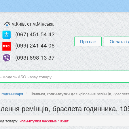
м.Київ, ст.м.Мінська
(067) 451 54 42
Про нас
Оплата і 
(099) 241 44 06
(093) 698 13 37
т годинникаря
Шпильки, голки-втулки для кріплення ремінців, браслет
плення ремінців, браслета годинника, 10
од товару:
иглы-втулки часовые 105шт.