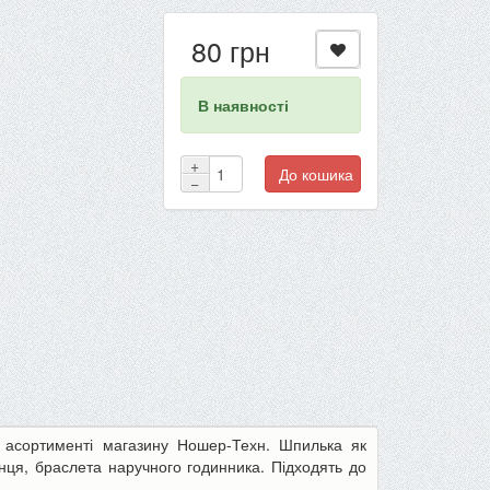
80 грн
В наявності
+
До кошика
−
в асортименті магазину Ношер-Техн. Шпилька як
інця, браслета наручного годинника. Підходять до
-22%
-13%