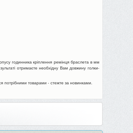
Пінцет годинникаря, для ювелірів
Товщиномір шару фар
або як інструмент для дрібних...
шпаклівки, лаку (тестер 
орпусу годинника кріплення ремінця браслета в мм
70 грн
590 грн
90 грн
680 грн
езультаті отримаєте необхідну Вам довжину голки-
я потрібними товарами - стежте за новинками.
До кошика
До кошика