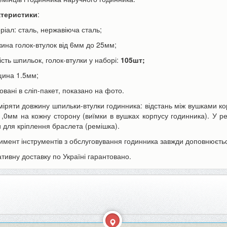
ктеристики
:
еріал: сталь, нержавіюча сталь;
жина голок-втулок від 6мм до 25мм;
кість шпильок, голок-втулки у наборі:
105шт;
щина 1.5мм;
ори Canon LP-E6 | LP-E6N
Акумулятор для телефону Apple
овані в сліп-пакет, показано на фото.
h для фотоапарата EOS...
iPhone 6s Plus 3000mAh...
міряти довжину шпильки-втулки годинника: відстань між вушками к
590 грн
350 грн
н
390 грн
1,0мм на кожну сторону (виїмки в вушках корпусу годинника). У р
и для кріплення браслета (ремішка).
имент інструментів з обслуговування годинника завжди доповнюєтьс
ошика
До кошика
тивну доставку по Україні гарантовано.