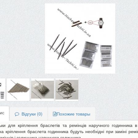
ис
Відгуки (0)
Похожие товары
ки для кріплення браслетів та ремінців наручного годинника 
на кріплення браслета годинника будуть необхідні при заміні рем
-10%
ремінців і годинника наручного годинника.