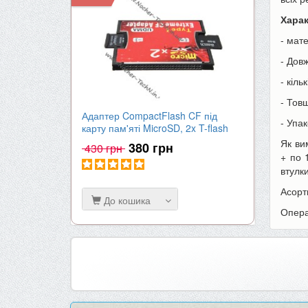
Хара
- мат
- Дов
- кіль
- Тов
Адаптер CompactFlash CF під
Акумулят
- Упак
карту пам'яті MicroSD, 2x T-flash
| 2000mA
Як ви
380 грн
430 грн
650 гр
+ по 
втулк
Асорт
До кошика
До к
Опера