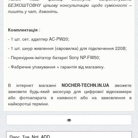
БЕЗКОШТОВНУ цільову консультацію щодо сумісності –
пишіть у чат, дзвоніть.
Комплектація
:
- 1 шт. сет. адаптер AC-PW20;
- 1 шт. шнур живлення (євровилка) для підключення 220В;
- Перехідник-імітатор батареї Sony NP-FW50;
- Фабричне упакування + гарантія від магазину.
В інтернет магазині
NOCHER-TECHN.IN.UA
зможете
замовити будь-який аксесуар для цифрової відеокамери
або фотоапарата в наявності або на замовлення в
найкоротші терміни.
Парс_Тов_Not_ADD