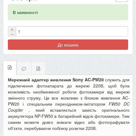
В наявності
+
−
До кошика
Мережний адаптер живлення Sony AC-PW20
служить для
підключення фотоапарата до мережі 220В, щоб була
можливість необмеженої роботи фотокамери від мережі
змінного струму. Це все можливо з блоком живлення AC-
PW20 і спеціальним перехідником-імітатором
FW50 DC
Coupler
, який вставляється замість оригінального
акумулятора NP-FW50 в батарейний відсік фотокамери.
Тим
самим можете довго знімати відео або фотографувати
об'єкти, перебуваючи поблизу розетки 220В.