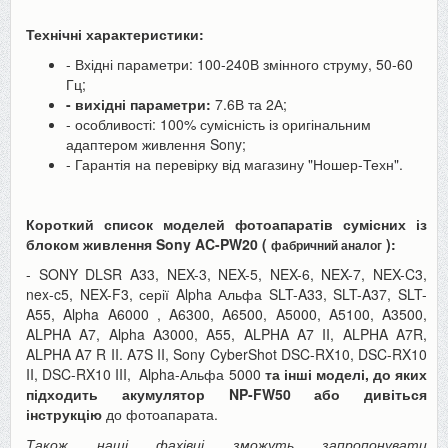
Технічні характеристики:
- Вхідні параметри: 100-240В змінного струму, 50-60
Гц;
- вихідні параметри:
7.6В та 2А;
- особливості: 100% сумісність із оригінальним
адаптером живлення Sony;
- Гарантія на перевірку від магазину "Ношер-Техн".
Короткий список моделей фотоапаратів сумісних із
блоком живлення Sony AC-PW20 (
):
фабричний аналог
- SONY DLSR A33, NEX-3, NEX-5, NEX-6, NEX-7, NEX-C3,
nex-c5, NEX-F3, серії Alpha Альфа SLT-A33, SLT-A37, SLT-
A55, Alpha A6000 , A6300, A6500, A5000, A5100, A3500,
ALPHA A7, Alpha A3000, A55, ALPHA A7 II, ALPHA A7R,
ALPHA A7 R II. A7S II, Sony CyberShot DSC-RX10, DSC-RX10
II, DSC-RX10 III
,
Alpha-Альфа 5000
та інші моделі, до яких
підходить акумулятор NP-FW50 або дивіться
інструкцію
до фотоапарата.
Також наші фахівці зможуть запропонувати