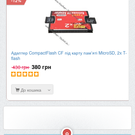
-12%
Адаптер CompactFlash CF під карту пам'яті MicroSD, 2x T-
flash
380 грн
430 грн
До кошика