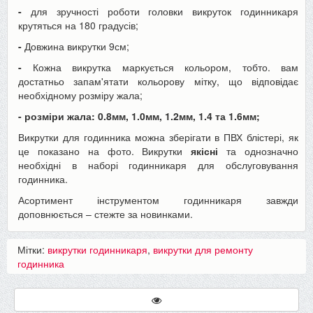
-
для зручності роботи головки викруток годинникаря
крутяться на 180 градусів;
-
Довжина викрутки 9см;
-
Кожна викрутка маркується кольором, тобто. вам
достатньо запам'ятати кольорову мітку, що відповідає
необхідному розміру жала;
- розміри жала: 0.8мм, 1.0мм, 1.2мм, 1.4 та 1.6мм;
Викрутки для годинника можна зберігати в ПВХ блістері, як
це показано на фото. Викрутки
якісні
та однозначно
необхідні в наборі годинникаря для обслуговування
годинника.
Асортимент інструментом годинникаря завжди
доповнюється – стежте за новинками.
Мітки:
викрутки годинникаря
,
викрутки для ремонту
годинника