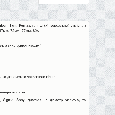
on, Fuji, Pentax
та інші (Універсальна) сумісна з
 67мм, 72мм, 77мм, 82м.
Пінцет годинникаря, для ювелірів
Товщиномір шару фар
82мм
(при купівлі вкажіть);
або як інструмент для дрібних...
шпаклівки, лаку (тестер 
70 грн
590 грн
90 грн
680 грн
До кошика
До кошика
ся за допомогою затискного кільця;
оапарати фірм:
a, Sigma, Sony, дивіться на діаметр об'єктиву та