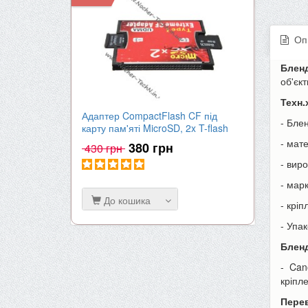
Оп
Бленд
об'єк
Техн.
Адаптер CompactFlash CF під
Акумулят
- Блен
карту пам'яті MicroSD, 2x T-flash
| 2000mA
- мате
380 грн
430 грн
650 гр
- вир
- марк
До кошика
До к
- кріп
- Упа
Блен
- Can
кріпл
Перев