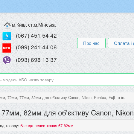
м.Київ, ст.м.Мінська
(067) 451 54 42
Про нас
Оплата і 
(099) 241 44 06
(093) 698 13 37
м, 72мм, 77мм, 82мм для об'єктиву Canon, Nikon, Pentax, Fuji та ін.
7мм, 82мм для об'єктиву Canon, Nikon, P
од товару:
бленда лепестковая 67-82мм