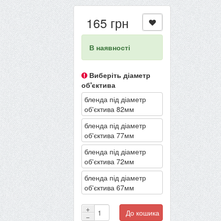
165 грн
В наявності
Виберіть діаметр
об'єктива
бленда під діаметр
об'єктива 82мм
бленда під діаметр
об'єктива 77мм
бленда під діаметр
об'єктива 72мм
бленда під діаметр
об'єктива 67мм
+
До кошика
−
-22%
-13%