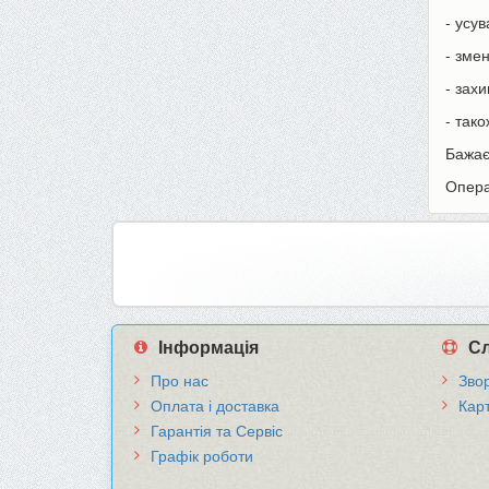
- усу
- змен
- зах
- так
Бажає
Опера
Інформація
Сл
Про нас
Звор
Оплата і доставка
Кар
Гарантія та Сервіс
Графік роботи