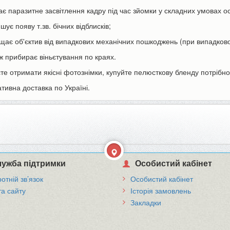
ває паразитне засвітлення кадру під час зйомки у складних умовах о
шує появу т.зв. бічних відблисків;
ищає об'єктив від випадкових механічних пошкоджень (при випадково
ож прибирає віньєтування по краях.
те отримати якісні фотознімки, купуйте пелюсткову бленду потрібно
тивна доставка по Україні.
ужба підтримки
Особистий кабінет
отній зв’язок
Особистий кабінет
та сайту
Історія замовлень
Закладки