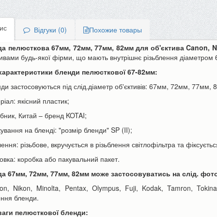
ис
Відгуки (0)
Похожие товары
а пелюсткова 67мм, 72мм, 77мм, 82мм для об'єктива Canon, Nik
тивами будь-якої фірми, що мають внутрішнє різьблення діаметром
характеристики бленди пелюсткової 67-82мм:
ори Canon LP-E6 | LP-E6N
Акумулятор для телефону Apple
ди застосовуються під слід.діаметр об'єктивів:
67мм, 72мм, 77мм, 
h для фотоапарата EOS...
iPhone 6s Plus 3000mAh...
ріал: якісний пластик;
590 грн
350 грн
н
390 грн
обник, Китай – бренд KOTAI;
ування на бленді: "розмір бленди" SP (II);
ошика
До кошика
лення: різьбове, вкручується в різьблення світлофільтра та фіксуєть
ковка: коробка або пакувальний пакет.
да
67мм, 72мм, 77мм, 82мм
може застосовуватись на слід. фот
on, Nikon, Minolta, Pentax, Olympus, Fuji, Kodak, Tamron, Tokin
ення бленди.
аги пелюсткової бленди: