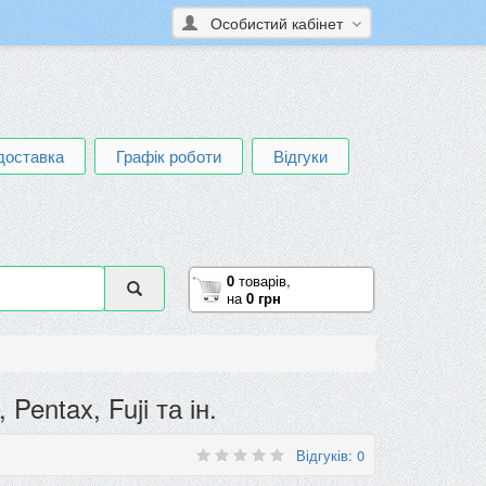
Особистий кабінет
доставка
Графік роботи
Відгуки
0
товарів,
на
0 грн
entax, Fuji та ін.
Відгуків: 0