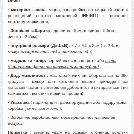
Опис:
- матеріал
: шкіра, міцна, зносостійка, на лицьовій частині
розміщений логотип металевий
INFINITI
+ тиснення
логотипу марки авто;
- Зовнішні габарити
: довжина - 9см, ширина - 5.5см і
висота - 2.2см;
- внутрішні розміри (ДхШхВ):
7.7 х 4.5 х 2см (
+-0.4см
можуть відрізнятись від інших моделей
);
- модель та колір:
чорний як основне фото або
є інші
(додаткове фото та наявність запитуйте)
;
- Дод. можливості:
має карабінчик, що обертається на 360
градусів і кільце для кріплення іншого приладдя; всі
металеві частини виготовлені добротно, не витираються і не
ламаються, всі стики надійно прошиті;
- Упаковка
: надійна для транспортування або подарункова
коробка (
).
купується окремо
- фабричне виробництво, перевірений постачальник
відгуків.
Примітка
: зверніть увагу на розміри ключниці, оскільки