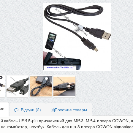
ис
Відгуки (2)
Похожие товары
ий кабель USB 5-pin призначений для MP-3, MP-4 плеєра COWON, щ
 на комп'ютер, ноутбук. Кабель для mp-3 плеєра COWON відповіда
-10%