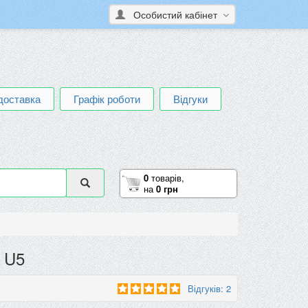
Особистий кабінет
доставка
Графік роботи
Відгуки
0
товарів,
на
0 грн
, U5
Відгуків: 2