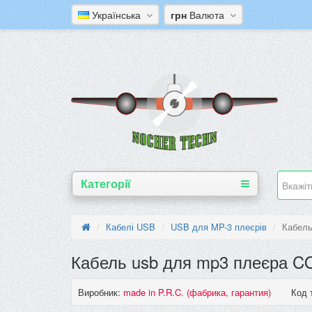
Українська
грн
Валюта
Категорії
Кабелі USB
USB для MP-3 плеєрів
Кабель
Кабель usb для mp3 плеєра COW
Виробник:
made in P.R.C. (фабрика, гарантия)
Код 