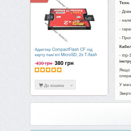
Техн.
- Дов
- нал
- гара
- Про
Кабел
Адаптер CompactFlash CF під
Акумулят
карту пам'яті MicroSD, 2x T-flash
| 2000mA
- mp-
інстр
380 грн
430 грн
650 гр
Якщо 
опера
У маг
До кошика
До к
Зверт