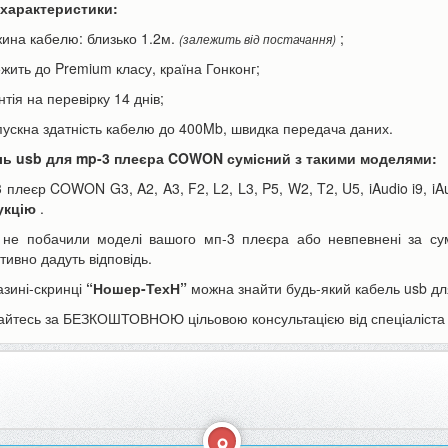
 характеристики:
жина кабелю: близько 1.2м.
;
(залежить від постачання)
ежить до Premium класу, країна Гонконг;
нтія на перевірку 14 днів;
пускна здатність кабелю до 400Mb, швидка передача даних.
ь usb для mp-3 плеєра COWON сумісний з такими моделями:
ори Canon LP-E6 | LP-E6N
Акумулятор для телефону Apple
h для фотоапарата EOS...
iPhone 6s Plus 3000mAh...
3 плеєр COWON G3, A2, A3, F2, L2, L3, P5, W2, T2, U5, iAudio i9, iA
укцію
.
590 грн
350 грн
н
390 грн
не побачили моделі вашого мп-3 плеєра або невпевнені за су
тивно дадуть відповідь.
азині-скринці
“Ношер-ТехН”
можна знайти будь-який кабель usb д
ошика
До кошика
айтесь за БЕЗКОШТОВНОЮ цільовою консультацією від спеціаліста 