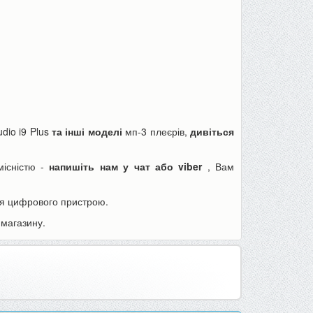
Пінцет годинникаря, для ювелірів
Товщиномір шару фар
або як інструмент для дрібних...
шпаклівки, лаку (тестер 
udio i9 Plus
та інші моделі
мп-3 плеєрів,
дивіться
70 грн
590 грн
90 грн
680 грн
місністю -
напишіть нам у чат або viber
, Вам
ля цифрового пристрою.
До кошика
До кошика
магазину.