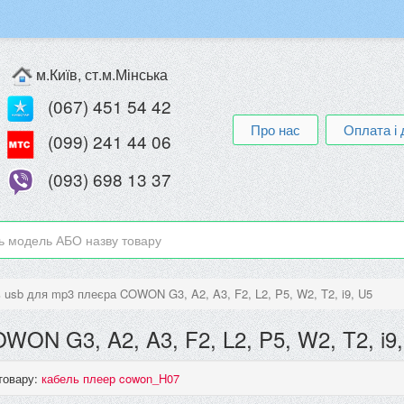
м.Київ, ст.м.Мінська
(067) 451 54 42
Про нас
Оплата і 
(099) 241 44 06
(093) 698 13 37
 usb для mp3 плеєра COWON G3, A2, A3, F2, L2, P5, W2, T2, i9, U5
ON G3, A2, A3, F2, L2, P5, W2, T2, i9
товару:
кабель плеер cowon_H07