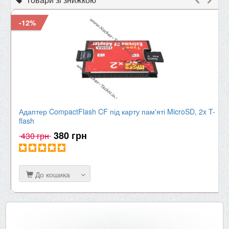
-12%
Адаптер CompactFlash CF під карту пам'яті MicroSD, 2x T-
flash
380 грн
430 грн
До кошика