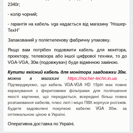
2340г;
- колір чорний;
- гарантія на кабель vga надається від магазину "Ношер-
ТехН"
Запакований у поліетиленову фабричну упаковку.
Якщо вам потрібен подовжити кабель для монітора,
проектору, телевізора або іншої цифрової техніки, то до
VGA-VGA, 30м (подовжувач)
буде відмінною заміною.
Купити якісний кабель для монітора завдовжки 30м.
можна в магазині
https://nocher-techn.in.ua
.
Підтверджуємо, що кабель VGA-VGA HD 15pin має повне
екранування з феритовими фільтрами для поліпшення
якості картинки, що передається, всередині більш повна
розпаювання кабелів, плюс литі і міцні ПВХ корпуси роз'ємів.
Будете задоволені покупкою кабелю VGA 30м. за
оптимальною ціною в Україні.
Оперативна доставка по Україні.