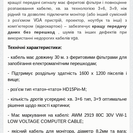
кращої передачі сигналу має феритові фільтри і повноцінне
розпаювання кабелю, хв. за технологією 3+6, 3+9, ніж
рідний та дозволяє підключити монітор (або інший сумісний
з роз'ємом VGA пристрій, проектор, ноутбук та інші) з
комп'ютером (відеокартою) – забезпечує
кращу передачу
даних без перешкод
, шумів та інших дефектів при
використанні недорогих кабелів vga.
Технічні характеристики:
- кабель має довжину 30 м. з феритовими фільтрами для
запобігання електромагнітним перешкодам;
- Підтримує роздільну здатність 1600 х 1200 пікселів і
вище;
- роз'єм тип «тато»-«тато» HD15Pin-M;
- кількість дротів усередині: хв. 3+6 тип, 3+9 оптимальне
рішення щодо якості картинки;
- Має маркування на кабелі: AWM 2919 80C 30V VW-1
LOW VOLTAGE COMPUTER CABLE;
- якісний кабель для монітора, діаметр 8.2мм та вага: