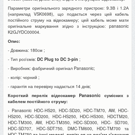
Параметри оригінального зарядного пристрою:
9.3В і 1.2А
(наприклад VSK0698),
що подається через цей кабель
постійного струму на відеокамеру; цей кабель може мати
оригінальне маркування згідно з інструкцією: panasonic
K2GJYDC00004.
Опис:
- Довжина: 180см
;
- Тип роз'ємів:
DC Plug to DC 3-pin
;
- Виробник: фабричний оригінал Panasonic;
- колір: чорний
;
- гарантія на перевірку надається 14 днів;
Короткий перелік відеокамер Panasonic сумісних з
кабелем постійного струму:
-
Panasonic
HDC-HS20, HDC-SD20, HDC-TM70, AW, HDC-
HS200, HDC-SD200, HDC-HS250, HDC-HS300, HDCTM20,
HDC-TM300, AW, HDC-TM350, HDC-SD300, HDC- SD700,
HDC-SD707, HDC-SDT750, DMC-TM600, HDC-TM700 та
HDC-TM750
та інші моделі, дивіться на роз'єм з'єднання