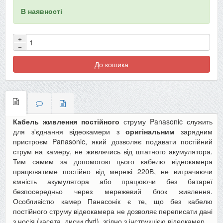
В наявності
+
−
До кошика
Кабель живлення постійного
струму Panasonic служить
для з'єднання відеокамери з
оригінальним
зарядним
пристроєм Panasonic, який дозволяє подавати постійний
струм на камеру, не живлячись від штатного акумулятора.
Тим самим за допомогою цього кабелю відеокамера
працюватиме постійно від мережі 220В, не витрачаючи
ємність акумулятора або працюючи без батареї
безпосередньо через мережевий блок живлення.
Особливістю камер Панасонік є те, що без кабелю
постійного струму відеокамера не дозволяє переписати дані
з носія (касета, диски dvd), згідно з інструкцією відеокамер.