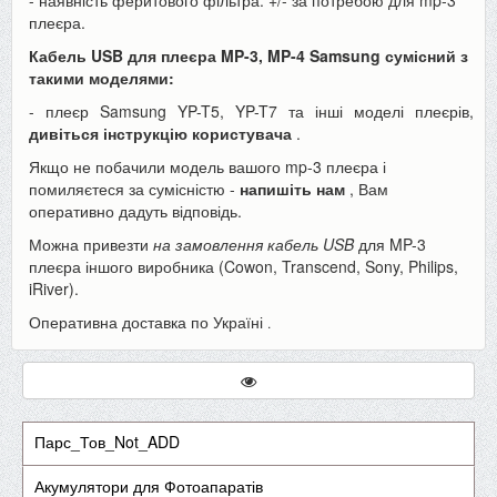
плеєра.
Кабель USB для плеєра MP-3, MP-4 Samsung сумісний з
такими моделями:
- плеєр Samsung YP-T5, YP-T7 та інші моделі плеєрів,
дивіться інструкцію користувача
.
Якщо не побачили модель вашого mp-3 плеєра і
помиляєтеся за сумісністю -
напишіть нам
, Вам
оперативно дадуть відповідь.
Можна привезти
на замовлення кабель USB
для MP-3
плеєра іншого виробника (Cowon, Transcend, Sony, Philips,
iRiver).
Оперативна доставка по Україні
.
Парс_Тов_Not_ADD
Акумулятори для Фотоапаратів