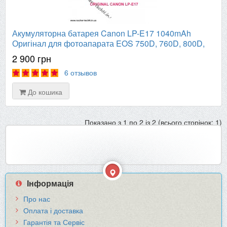
Акумуляторна батарея Canon LP-E17 1040mAh
Оригінал для фотоапарата EOS 750D, 760D, 800D,
M6
2 900 грн
6 отзывов
До кошика
Показано з 1 по 2 із 2 (всього сторінок: 1)
Інформація
Про нас
Оплата і доставка
Гарантія та Сервіс