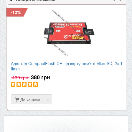
-12%
Адаптер CompactFlash CF під карту пам'яті MicroSD, 2x T-
flash
380 грн
430 грн
До кошика