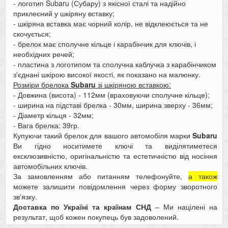
- логотип Subaru (Субару) з якісної сталі та надійно
приклеєний у шкіряну вставку;
- шкіряна вставка має чорний колір, не відклеюється та не
скочується;
- брелок має сполучне кільце і карабінчик для ключів, і
необхідних речей;
- пластина з логотипом та сполучна каблучка з карабінчиком
з'єднані шкірою високої якості, як показано на малюнку.
Розміри брелока
Subaru
зі шкіряною вставкою:
- Довжина (висота) - 112мм (враховуючи сполучне кільце);
- ширина на підставі брелка - 30мм, ширина зверху - 36мм;
- Діаметр кільця - 32мм;
- Вага брелка: 39гр.
Купуючи такий брелок для вашого автомобіля марки
Subaru
Ви гідно носитимете ключі та виділятиметеся
ексклюзивністю, оригінальністю та естетичністю від носіння
автомобільних ключів.
За замовленням або питанням телефонуйте,
а також
можете залишити повідомлення через форму зворотного
зв'язку.
Доставка по Україні та країнам СНД
– Ми націлені на
результат, щоб кожен покупець був задоволений.