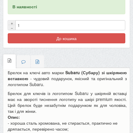
В наявності
+
−
До кошика
Брелок на ключі авто марки
Subaru (Субару)
зі шкіряною
вставкою
- чудовий подарунок, якісний та оригінальний з
логотипом Subaru.
Брелок для ключів із логотипом
Subaru
у шкіряній вставці
має на звороті тиснення логотипу на шкірі premium якості.
Цей брелок буде незабутнім подарунком як для чоловіка,
так і для жінки.
Опис:
- хороша сталь хромована, не стирається, практично не
дряпається, перевірено часом;