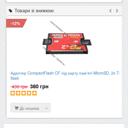
Товари зі знижкою
-12%
Адаптер CompactFlash CF під карту пам'яті MicroSD, 2x T-
flash
380 грн
430 грн
До кошика