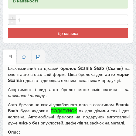
В наявності
+
−
До кошика
Ексклюзивний та цікавий
брелок Scania Saab (Сканія)
на
ключі авто в овальній формі. Ціна брелока для
авто марки
Scania
гідна та відповідає якісним показникам продукції.
Асортимент і вид авто брелок може змінюватися -
за
наявності товару
.
Авто брелок на ключі улюбленого авто з логотипом
Scania
Saab
буде чудовим
ПОДАРУНОК
як для дівчини так і для
чоловіка. Автомобільні брелоки на подарунок виготовлені
дуже якісно
без
опуклостей, дефектів та засічок на металі.
Опис: