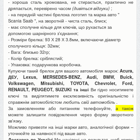
- хороша сталь хромована, не стирається, практично не
дряпається, перевірено часом
(дивіться відгуки)
;
- на передній частині брелока логотип
та марка авто "
Scania Saab
",
на зворотній - чиста сталь, блиск;
- має сполучне кільце для ключів, що рухається за
допомогою шарнірного з'єднання;
- Розміри брелка: 93 Х 28 Х 3.8мм, включаючи діаметр
сполучного кільця: 32мм;
- Вага: близько 32гр;
- Колір брелка: сріблястий;
- Упаковка: подарункова коробочка.
Купуючи такий брелок для вашого автомобіля марок:
Acura,
ДЕУ, Lexus,
MERSEDES-BENZ, Audi, BMW, Buick,
Volkswagen, Mitsubishi, TOYOTA, Chevrolet, Ford,
RENAULT, PEUGEOT, SUZUKI та інші
Ви гідно носитимете
ключі та виділятимете ексклюзивність оригінальністю і
справжнім автомобілістом
любить свій автомобіль
.
За замовленням або питанням телефонуйте,
а також
можете залишити повідомлення через форму зворотного
зв'язку.
Можливо привезти на інші марки авто, аналогічної форми –
уточнюйте за наявності під ваше авто.
Доставка по Україні
Ми націлені на результат, щоб кожен