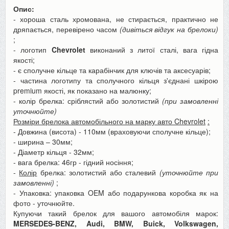
Опис:
- хороша сталь хромована, не стирається, практично не
дряпається, перевірено часом
(дивіться відгук на брелоки)
;
- логотип
Chevrolet
виконаний з литої сталі, вага гідна
якості;
- є сполучне кільце та карабінчик для ключів та аксесуарів;
- частина логотипу та сполучного кільця з'єднані шкірою
premium якості, як показано на малюнку;
- колір брелка: сріблястий або золотистий
(при замовленні
уточнюйте)
Розміри брелока автомобільного на марку авто Chevrolet
:
- Довжина (висота) - 110мм (враховуючи сполучне кільце);
- ширина – 30мм;
- Діаметр кільця - 32мм;
- вага брелка: 46гр - гідний носіння;
-
Колір
брелка: золотистий або сталевий
(уточнюйте при
замовленні)
;
- Упаковка: упаковка OEM або подарункова коробка як на
фото - уточнюйте.
Купуючи такий брелок для вашого автомобіля марок:
MERSEDES-BENZ, Audi, BMW, Buick, Volkswagen,