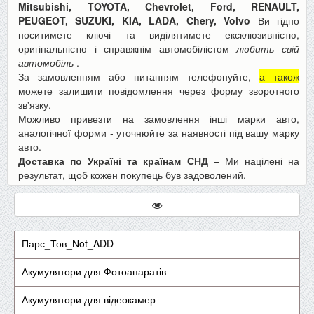
Mitsubishi, TOYOTA, Chevrolet, Ford, RENAULT,
PEUGEOT, SUZUKI, KIA, LADA, Chery, Volvo
Ви гідно
носитимете ключі та виділятимете ексклюзивністю,
оригінальністю і справжнім автомобілістом
любить свій
автомобіль
.
За замовленням або питанням телефонуйте,
а також
можете залишити повідомлення через форму зворотного
зв'язку.
Можливо привезти на замовлення інші марки авто,
аналогічної форми - уточнюйте за наявності під вашу марку
авто.
Доставка по Україні та країнам СНД
– Ми націлені на
результат, щоб кожен покупець був задоволений.
Парс_Тов_Not_ADD
Акумулятори для Фотоапаратів
Акумулятори для відеокамер