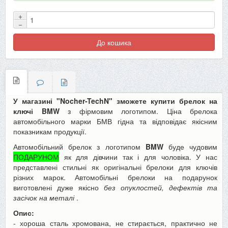
+
−
До кошика
У магазині "Nocher-TechN" зможете купити брелок на
ключі BMW
з фірмовим логотипом. Ціна брелока
автомобільного марки БМВ гідна та відповідає якісним
показникам продукції.
Автомобільний брелок з логотипом
BMW
буде чудовим
ПОДАРУНОМ
як для дівчини так і для чоловіка. У нас
представлені стильні як оригінальні брелоки для ключів
різних марок. Автомобільні брелоки на подарунок
виготовлені дуже якісно
без опуклостей, дефектів та
засічок на металі
.
Опис:
- хороша сталь хромована, не стирається, практично не