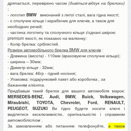
дряпається, перевірено часом
(дивіться відгук на брелоки)
;
- логотип
BMW
виконаний з литої сталі, вага гідна якості;
- є сполучне кільце і карабінчик для ключів, а також для
необхідних речей;
- частина логотипу та сполучного кільця з'єднані шкірою
premium якості, як показано на малюнку;
- Колір брелка: сріблястий.
Розміри автомобільного брелка BMW для ключів
:
- Довжина (висота) - 110мм (враховуючи сполучне кільце);
- ширина – 30мм;
- Діаметр кільця - 32мм;
- вага брелка: 46гр - гідний носіння;
- Упаковка: подарунковий пакет або коробочка
, за
бажанням клієнта.
Придбавши такий брелок для вашого автомобіля марок:
MERSEDES-BENZ, Audi, BMW, Buick, Volkswagen,
Mitsubishi, TOYOTA, Chevrolet, Ford, RENAULT,
PEUGEOT, SUZUKI
Ви гідно будете носити ключі і
виділятися ексклюзивністю, оригінальністю і справжнім
автомобілістом
.
За замовленням або питанням телефонуйте,
а також