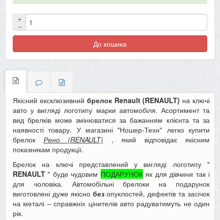
+
−
До кошика
Якісний ексклюзивний
брелок Renault (RENAULT)
на ключі
авто у вигляді логотипу марки автомобіля. Асортимент та
вид брелків може змінюватися за бажанням клієнта та за
наявності товару. У магазині "Ношер-Техн" легко купити
брелок
Рено (RENAULT)
, який відповідає якісним
показникам продукції.
Брелок на ключі представлений у вигляді логотипу "
RENAULT
" буде чудовим
ПОДАРУНОК
як для дівчини так і
для чоловіка. Автомобільні брелоки на подарунок
виготовлені дуже якісно
без
опуклостей, дефектів та засічок
на металі – справжніх цінителів авто радуватимуть не один
рік.