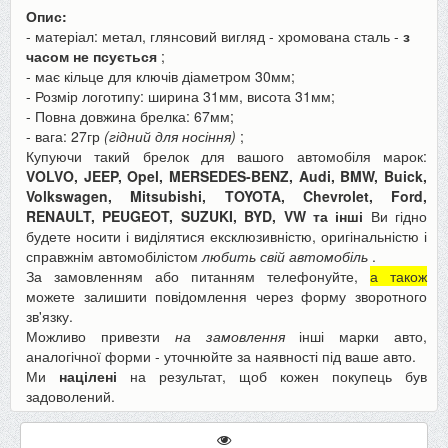
Опис:
- матеріал: метал, глянсовий вигляд - хромована сталь -
з
часом не псується
;
- має кільце для ключів діаметром 30мм;
- Розмір логотипу: ширина 31мм, висота 31мм;
- Повна довжина брелка: 67мм;
- вага: 27гр
(гідний для носіння)
;
Купуючи такий брелок для вашого автомобіля марок:
VOLVO, JEEP, Opel,
MERSEDES-BENZ, Audi, BMW, Buick,
Volkswagen, Mitsubishi, TOYOTA, Chevrolet, Ford,
RENAULT, PEUGEOT, SUZUKI, BYD, VW та інші
Ви гідно
будете носити і виділятися ексклюзивністю, оригінальністю і
справжнім автомобілістом
любить свій автомобіль
.
За замовленням або питанням телефонуйте,
а також
можете залишити повідомлення через форму зворотного
зв'язку.
Можливо привезти
на замовлення
інші марки авто,
аналогічної форми - уточнюйте за наявності під ваше авто.
Ми
націлені
на результат, щоб кожен покупець був
задоволений.