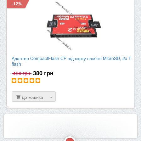
-12%
Адаптер CompactFlash CF під карту пам'яті MicroSD, 2x T-
flash
380 грн
430 грн
До кошика