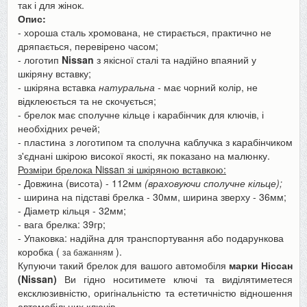
так і для жінок.
Опис:
- хороша сталь хромована, не стирається, практично не
дряпається, перевірено часом;
- логотип
Nissan
з якісної сталі та надійно впаяний у
шкіряну вставку;
- шкіряна вставка
натуральна -
має чорний колір, не
відклеюється та не скочується;
- брелок має сполучне кільце і карабінчик для ключів, і
необхідних речей;
- пластина з логотипом та сполучна каблучка з карабінчиком
з'єднані шкірою високої якості, як показано на малюнку.
Розміри брелока Nissan зі шкіряною вставкою:
- Довжина (висота) - 112мм
(враховуючи сполучне кільце);
- ширина на підставі брелка - 30мм, ширина зверху - 36мм;
- Діаметр кільця - 32мм;
- вага брелка: 39гр;
- Упаковка: надійна для транспортування або подарункова
коробка (
).
за бажанням
Купуючи такий брелок для вашого автомобіля
марки Ніссан
(Nissan)
Ви гідно носитимете ключі та виділятиметеся
ексклюзивністю, оригінальністю та естетичністю відношення
автомобільних ключів.