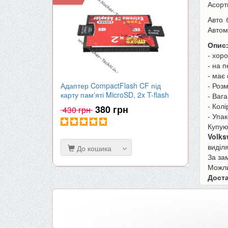
Асорт
Авто 
Автом
Опис
- хор
- на 
- має
Адаптер CompactFlash CF під
Акумулят
- Роз
карту пам'яті MicroSD, 2x T-flash
| 2000mA
- Вага
- Колі
380 грн
430 грн
650 гр
- Упа
Купу
Volks
виділ
До кошика
До к
За за
Можли
Доста