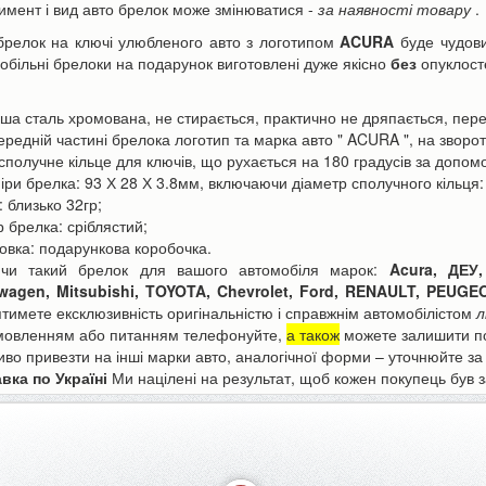
имент і вид авто брелок може змінюватися -
за наявності товару
.
брелок на ключі улюбленого авто з логотипом
ACURA
буде чудо
обільні брелоки на подарунок виготовлені дуже якісно
без
опуклосте
:
оша сталь хромована, не стирається, практично не дряпається, пер
передній частині брелока логотип
та марка авто "
ACURA
",
на зворотн
 сполучне кільце для ключів, що рухається на 180 градусів за допом
ори Canon LP-E6 | LP-E6N
міри брелка: 93 Х 28 Х 3.8мм, включаючи діаметр сполучного кільця
Акумулятор для телефону Apple
h для фотоапарата EOS...
iPhone 6s Plus 3000mAh...
: близько 32гр;
р брелка: сріблястий;
590 грн
350 грн
н
390 грн
ковка: подарункова коробочка.
ючи такий брелок для вашого автомобіля марок:
Acura, ДЕУ,
wagen, Mitsubishi, TOYOTA, Chevrolet, Ford, RENAULT, PEUGE
ятимете ексклюзивність оригінальністю і справжнім автомобілістом
л
ошика
До кошика
мовленням або питанням телефонуйте,
а також
можете залишити по
во привезти на інші марки авто, аналогічної форми – уточнюйте за 
вка по Україні
Ми націлені на результат, щоб кожен покупець був 