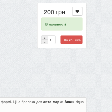
200 грн
В наявності
+
До кошика
−
й формі. Ціна брелока для
авто марки
Acura
гідна
-22%
-13%