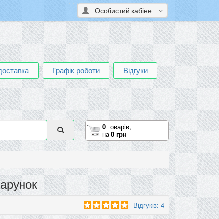
Особистий кабінет
доставка
Графік роботи
Відгуки
0
товарів,
на
0 грн
дарунок
Відгуків: 4