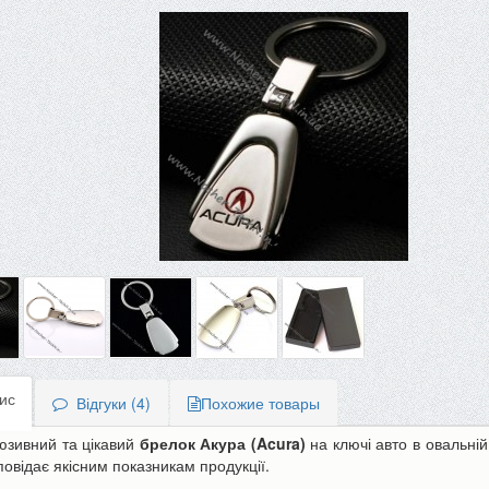
ис
Відгуки (4)
Похожие товары
юзивний та цікавий
брелок Акура (Acura)
на ключі авто в овальні
дповідає якісним показникам продукції.
-10%