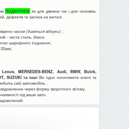
вим
ПОДАРУНОК
як для дівчини так і для чоловіка.
й, дефектів та засічок на металі.
евірено часом
(дивіться відгуки)
;
ій - чиста сталь, блиск;
огою шарнірного з'єднання;
: 32мм;
Пінцет годинникаря, для ювелірів
Товщиномір шару фар
або як інструмент для дрібних...
шпаклівки, лаку (тестер 
70 грн
590 грн
90 грн
680 грн
 Lexus,
MERSEDES-BENZ, Audi, BMW, Buick,
OT, SUZUKI та інші
Ви гідно носитимете ключі та
юбить свій автомобіль
.
До кошика
До кошика
відомлення через форму зворотного зв'язку.
наявності під ваше авто.
задоволений.