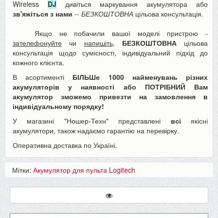
Wireless
DJ
дивіться маркування акумулятора або
зв'яжіться з нами
--
БЕЗКОШТОВНА
цільова консультація.
Якщо не побачили вашої моделі пристрою -
зателефонуйте
чи
напишіть
,
БЕЗКОШТОВНА
цільова
консультація щодо сумісності, індивідуальний підхід до
кожного клієнта.
В асортименті
БІЛЬШе 1000 найменувань різних
акумуляторів у наявності або ПОТРІБНИЙ Вам
акумулятор зможемо привезти на замовлення в
індивідуальному порядку!
У магазині "Ношер-Техн" представлені
всі
якісні
акумулятори, також надаємо гарантію на перевірку.
Оперативна доставка по Україні.
Мітки:
Акумулятор для пульта Logitech