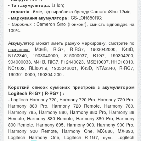
- Тип акумулятора:
Li-Ion;
- гарантія
: 6міс, від виробника бренду CameronSino 12міс;
-
маркування акумулятора
: CS-LOH880RC;
-
Виробник
: Cameron Sino (Гонконг), ємність відповідає на
100%.
Аккумулятор может иметь разную маркировку, смотрите по
названию:
M36B, RIG7, R-RG7, 1903042000, K43D,
NTA2340, 1903040000, 815000037, R1G7, 190304200,
994000033, M41B, RIG7, F12440023, MSE10007, HHD10010,
NC1002, RLI001.9, 1903042001, K43D, NTA2340, R-RG7,
190301-0000,
190304-200
.
Короткий список сумісних пристроїв з акумулятором
Logitech R-IG7
(
R-RG7
)
:
- Logitech Harmony 720, Harmony 720 Pro, Harmony 720 Pro,
Harmony 880 Pro, Harmony 720 Remote, Harmony 780,
Harmony 785, Harmony 880, Harmony 880 Pro, Harmony 88
Remote, Harmony 880 Remote, Harmony 880 Pro, Harmony
890 Remote, Harmony 895, Harmony 900, Harmony 900 Pro,
Harmony 900 Remote, Harmony One, MX-880, MX-890,
Logitech Harmony One, Logitech R-1G7, пульт Logitech