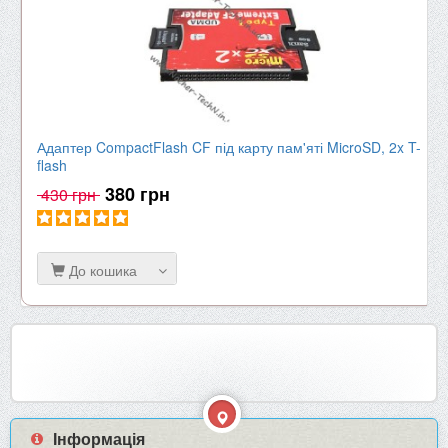
Адаптер CompactFlash CF під карту пам'яті MicroSD, 2x T-
flash
380 грн
430 грн
До кошика
Інформація