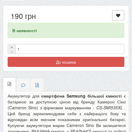
190 грн
В наявності
+
−
До кошика
Акумулятор для
смартфона Samsung більшої ємності
є
батареєю за доступною ціною від бренду Камерон Сіно
(Cameron Sino) з фірмовим маркуванням -
CS-SMI535XL
.
Цей бренд зарекомендував себе з найкращого боку та
відповідає всім якісним показникам оригінальної батареї.
Купуючи акумулятори марки Cameron Sino Ви залишитеся
задоволені, ВКАЗАНА ємність
=
РЕАЛЬНОЇ ємності та роботі