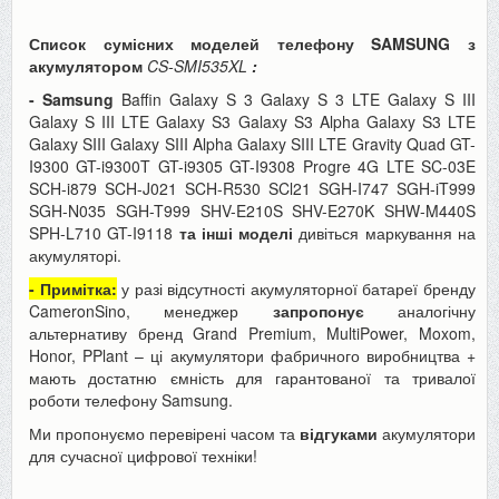
Список сумісних моделей телефону SAMSUNG з
акумулятором
CS-SMI535XL
:
- Samsung
Baffin Galaxy S 3 Galaxy S 3 LTE Galaxy S III
Galaxy S III LTE Galaxy S3 Galaxy S3 Alpha Galaxy S3 LTE
Galaxy SIII Galaxy SIII Alpha Galaxy SIII LTE Gravity Quad GT-
I9300 GT-i9300T GT-i9305 GT-I9308 Progre 4G LTE SC-03E
SCH-i879 SCH-J021 SCH-R530 SCl21 SGH-I747 SGH-iT999
SGH-N035 SGH-T999 SHV-E210S SHV-E270K SHW-M440S
SPH-L710 GT-I9118
та інші моделі
дивіться маркування на
акумуляторі.
- Примітка:
у разі відсутності акумуляторної батареї бренду
CameronSino, менеджер
запропонує
аналогічну
альтернативу бренд Grand Premium, MultiPower, Moxom,
Honor, PPlant – ці акумулятори фабричного виробництва +
мають достатню ємність для гарантованої та тривалої
роботи телефону Samsung.
Ми пропонуємо перевірені часом та
відгуками
акумулятори
для сучасної цифрової техніки!