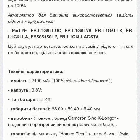
на 100%.
Акумулятор для Samsung використовується замість
рідної з маркуванням:
- Part №
EB-L1G6LLUC, EB-L1G6LVA, EB-L1G6LLK, EB-
L1G6LLA, EB585158LP, EB-L1G6LLAGSTA
.
Цей акумулятор встановлюється на заміну рідного - нічого
не бовтається, щільно лягає в посадкове місце.
Технічні характеристики:
- ємність
: 2100 мАг (100%
відповідає дійсності
);
- напруга
: 3.8V;
- Тип батареї:
Li-ion;
- габарити батареї:
63.00 x 50.40 x 5.40
мм
;
- виробник
: Гонконг, бренд Cameron Sino X-Longer -
надійний і перевірений виробник
(дивіться відгуки)
.
- гарантія:
від магазину "Ношер-Техн" та виробника 12міс.