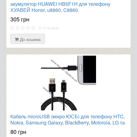
акумулятор HUAWEI HB5F1H для телефону
ХУАВЕЙ Honor, u8860, C8860
305 грн
0 отзывов
До кошика
Кабель microUSB (мікро ЮСБ) для телефону HTC,
Nokia, Samsung Galaxy, BlackBerry, Motorola, LG та
ін.
80 грн